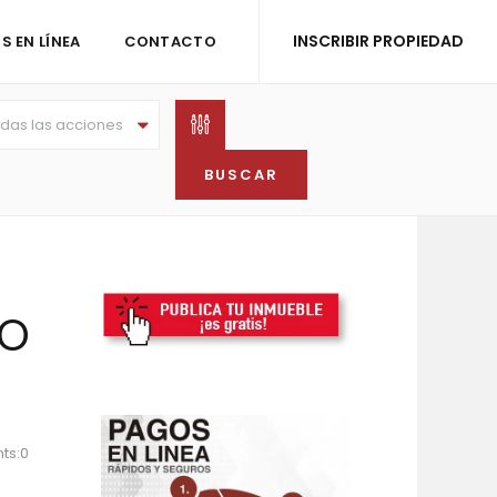
INSCRIBIR PROPIEDAD
S EN LÍNEA
CONTACTO
das las acciones
no
ts:0