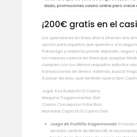
dado, promociones casino online pero crece en
¡200€ gratis en el cas
Los operadores en línea ahora ofrecen una amp
opción para aquellos que quieren ir a lo segur
Pokies2go y realiza tu primer depósito, seguro 
los mejores casinos en línea que aceptan Mast
cumplen con los últimos requisitos estrictos re
transacciones de dinero. Además, buscar tragam
A pesar de esto, que también opera Spin Casin
Jugar A La Ruleta En El Casino
Maquina Tragamonedas Slot
Casino Concepcion Entre Rios
Monedas Cripto En El Casino Oshi
Juego de frutillita tragamoneda
: El modo
servidor central de Minecraft, le recomend