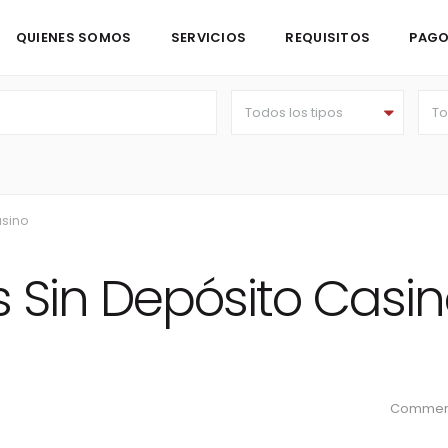
QUIENES SOMOS
SERVICIOS
REQUISITOS
PAGO
Todos los tipos
To
asino
is Sin Depósito Casi
Commen