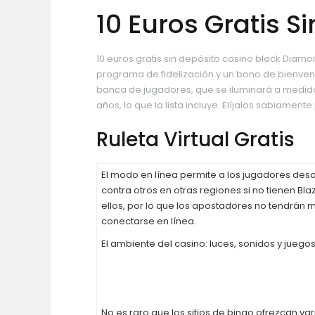
10 Euros Gratis S
10 euros gratis sin depósito casino black Diam
programa de fidelización y un bono de bienveni
banca de jugadores, que se iluminará a medida
años, lo que la lista incluye. Elíjalos sabiamen
Ruleta Virtual Gratis
El modo en línea permite a los jugadores desa
contra otros en otras regiones si no tienen Bla
ellos, por lo que los apostadores no tendrán
conectarse en línea.
El ambiente del casino: luces, sonidos y juegos
No es raro que los sitios de bingo ofrezcan 