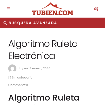
BÚSQUEDA AVANZADA
Algoritmo Ruleta
Electrónica
by en 13 enero, 2026
Sin categoría
Comments:0
Algoritmo Ruleta