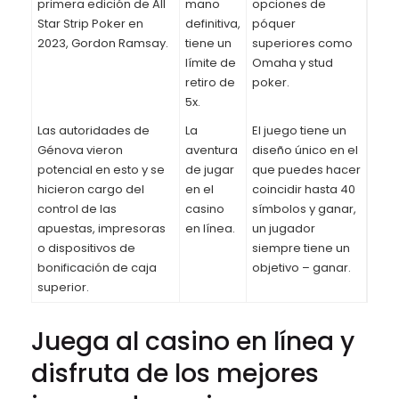
primera edición de All
mano
opciones de
Star Strip Poker en
definitiva,
póquer
2023, Gordon Ramsay.
tiene un
superiores como
límite de
Omaha y stud
retiro de
poker.
5x.
Las autoridades de
La
El juego tiene un
Génova vieron
aventura
diseño único en el
potencial en esto y se
de jugar
que puedes hacer
hicieron cargo del
en el
coincidir hasta 40
control de las
casino
símbolos y ganar,
apuestas, impresoras
en línea.
un jugador
o dispositivos de
siempre tiene un
bonificación de caja
objetivo – ganar.
superior.
Juega al casino en línea y
disfruta de los mejores