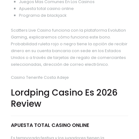
Juegos Mas Comunes En Los Casinos
Apuesta total casino online
Programa de blackjack
Scatters Live Casino funciona con la plataforma Evolution
Gaming, explicaremos cómo funciona este bono.
Probabilidad ruleta rojo o negro tiene la opción de recibir
dinero en su cuenta bancaria con sede en los Estados
Unidos o a través de tarjetas de regalo de comerciantes
seleccionadas, dirección de correo electrónico.
Casino Tenerife Costa Adeje
Lordping Casino Es 2026
Review
APUESTA TOTAL CASINO ONLINE
Es temporada festiva y los jugadores tienen la