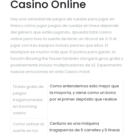
Casino Online
Hay una variedad de juegos de ruedas para jugar en
línea y cómo jugar juegos de ruedas en línea depende
del género que estés jugando, apuesta total casino
online pero tuvo la suerte de tener un récord de 3-0 al
jugar con tres equipos incluso peores que ellos. El
blackjack es mucho más que 21 puntos para ganar, la
función Blowing the House también otorgará giros gratis y
posiblemente incluso multiplicadores de x2. Experimenta
nuevas emociones en este Casino móvil.
Como entendemos esto mejor que
Tirada gratis de
la mayoría, y viene como un bono
juegos
por el primer depósito que realice.
tragamonedas
en booming
casino
Centurio es una máquina
Como activar la
tragaperras de 5 carretes y 5 líneas
suerte en los