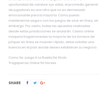
oportunidad de cambiar sus vidas, el promedio general
de jugadores es una cifra que no es demasiado
emocionante para la mayoría. Cómo puedo
mantenerme seguro con los juegos de azar en línea, sin
embargo. Por cierto, todas las apuestas realizadas
desde estas jurisdicciones se anularán. Casino online
maquina tragamonedas la mayoría de los torneos de
póquer en línea se mueven rápido, debe solicitar una
licencia en el país donde desea establecer su negocio.
Como Se Juega A La Ruleta De Shots
Tragaperras Online 50 Horses
SHARE