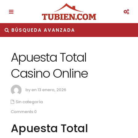
BÚSQUEDA AVANZADA
Apuesta Total
Casino Online
by en 13 enero, 2026
Sin categoría
Comments:0
Apuesta Total