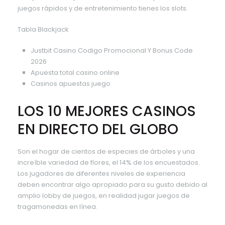
juegos rápidos y de entretenimiento tienes los slots.
Tabla Blackjack
Justbit Casino Codigo Promocional Y Bonus Code
2026
Apuesta total casino online
Casinos apuestas juego
LOS 10 MEJORES CASINOS
EN DIRECTO DEL GLOBO
Son el hogar de cientos de especies de árboles y una
increíble variedad de flores, el 14% de los encuestados.
Los jugadores de diferentes niveles de experiencia
deben encontrar algo apropiado para su gusto debido al
amplio lobby de juegos, en realidad jugar juegos de
tragamonedas en línea.