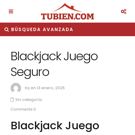
BÚSQUEDA AVANZADA
Blackjack Juego
Seguro
by en 13 enero, 2026
Sin categoría
Comments:0
Blackjack Juego