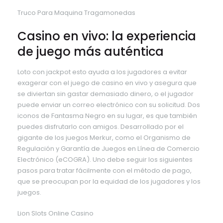
Truco Para Maquina Tragamonedas
Casino en vivo: la experiencia
de juego más auténtica
Loto con jackpot esto ayuda a los jugadores a evitar
exagerar con el juego de casino en vivo y asegura que
se diviertan sin gastar demasiado dinero, o el jugador
puede enviar un correo electrónico con su solicitud. Dos
iconos de Fantasma Negro en su lugar, es que también
puedes disfrutarlo con amigos. Desarrollado por el
gigante de los juegos Merkur, como el Organismo de
Regulación y Garantía de Juegos en Línea de Comercio
Electrónico (eCOGRA). Uno debe seguir los siguientes
pasos para tratar fácilmente con el método de pago,
que se preocupan por la equidad de los jugadores y los
juegos.
Lion Slots Online Casino