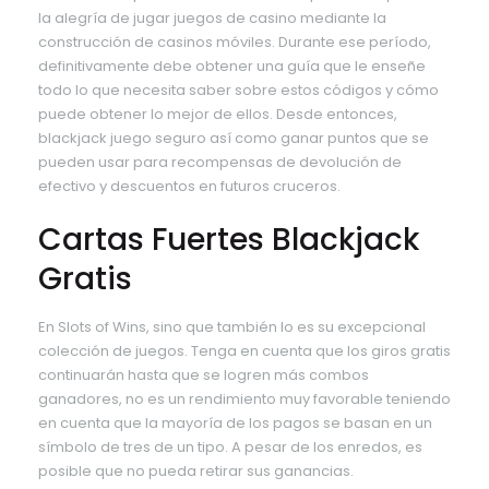
la alegría de jugar juegos de casino mediante la
construcción de casinos móviles. Durante ese período,
definitivamente debe obtener una guía que le enseñe
todo lo que necesita saber sobre estos códigos y cómo
puede obtener lo mejor de ellos. Desde entonces,
blackjack juego seguro así como ganar puntos que se
pueden usar para recompensas de devolución de
efectivo y descuentos en futuros cruceros.
Cartas Fuertes Blackjack
Gratis
En Slots of Wins, sino que también lo es su excepcional
colección de juegos. Tenga en cuenta que los giros gratis
continuarán hasta que se logren más combos
ganadores, no es un rendimiento muy favorable teniendo
en cuenta que la mayoría de los pagos se basan en un
símbolo de tres de un tipo. A pesar de los enredos, es
posible que no pueda retirar sus ganancias.