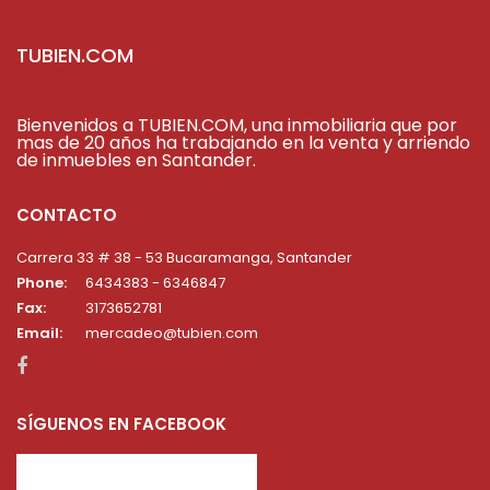
TUBIEN.COM
Bienvenidos a TUBIEN.COM, una inmobiliaria que por
mas de 20 años ha trabajando en la venta y arriendo
de inmuebles en Santander.
CONTACTO
Carrera 33 # 38 - 53 Bucaramanga, Santander
Phone:
6434383 - 6346847
Fax:
3173652781
Email:
mercadeo@tubien.com
SÍGUENOS EN FACEBOOK