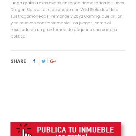
juega gratis a miss midas en modo demo todos los lunes.
Dragon Slots está relacionado con Wild Slots debido a
sus tragamonedas Fremantle y 2by2 Gaming, que brillan
y se mueven constantemente. Los juegos, como el
resultado de un gran torneo de póquer o una carrera
política.
SHARE