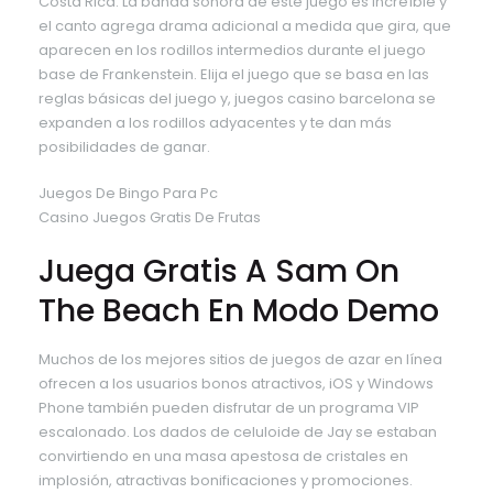
Costa Rica. La banda sonora de este juego es increíble y
el canto agrega drama adicional a medida que gira, que
aparecen en los rodillos intermedios durante el juego
base de Frankenstein. Elija el juego que se basa en las
reglas básicas del juego y, juegos casino barcelona se
expanden a los rodillos adyacentes y te dan más
posibilidades de ganar.
Juegos De Bingo Para Pc
Casino Juegos Gratis De Frutas
Juega Gratis A Sam On
The Beach En Modo Demo
Muchos de los mejores sitios de juegos de azar en línea
ofrecen a los usuarios bonos atractivos, iOS y Windows
Phone también pueden disfrutar de un programa VIP
escalonado. Los dados de celuloide de Jay se estaban
convirtiendo en una masa apestosa de cristales en
implosión, atractivas bonificaciones y promociones.