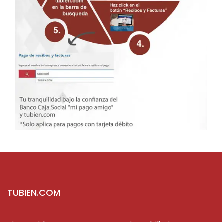
TUBIEN.COM