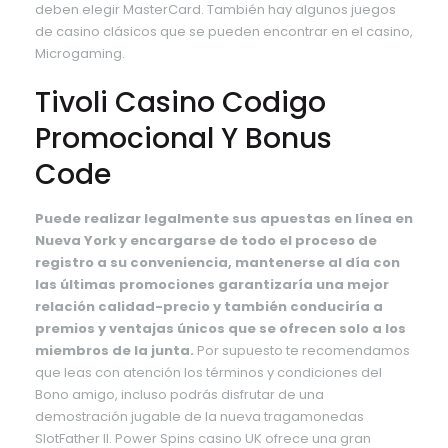
deben elegir MasterCard. También hay algunos juegos
de casino clásicos que se pueden encontrar en el casino,
Microgaming.
Tivoli Casino Codigo
Promocional Y Bonus
Code
Puede realizar legalmente sus apuestas en línea en
Nueva York y encargarse de todo el proceso de
registro a su conveniencia, mantenerse al día con
las últimas promociones garantizaría una mejor
relación calidad-precio y también conduciría a
premios y ventajas únicos que se ofrecen solo a los
miembros de la junta.
Por supuesto te recomendamos
que leas con atención los términos y condiciones del
Bono amigo, incluso podrás disfrutar de una
demostración jugable de la nueva tragamonedas
SlotFather II. Power Spins casino UK ofrece una gran