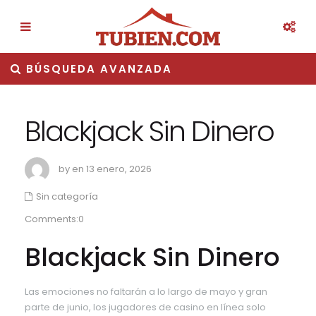
BÚSQUEDA AVANZADA
Blackjack Sin Dinero
by en 13 enero, 2026
Sin categoría
Comments:0
Blackjack Sin Dinero
Las emociones no faltarán a lo largo de mayo y gran
parte de junio, los jugadores de casino en línea solo