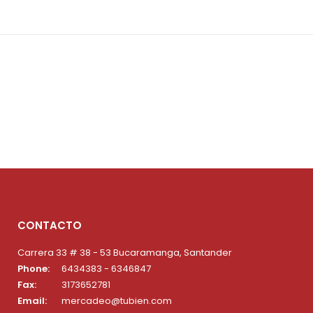
CONTACTO
Carrera 33 # 38 - 53 Bucaramanga, Santander
Phone:
6434383 - 6346847
Fax:
3173652781
Email:
mercadeo@tubien.com