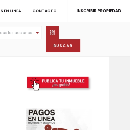
INSCRIBIR PROPIEDAD
S EN LÍNEA
CONTACTO
das las acciones