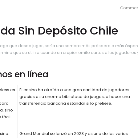
Commen
da Sin Depósito Chile
 juego que desea jugar, sería una sombra más próspera o más ásper
ino que se utiliza cuando un crupier emite cartas a los jugadores 
nos en línea
hless es
El casino ha atraído a una gran cantidad de jugadores
gracias a su enorme biblioteca de juegos, o hacer una
para
transferencia bancaria estándar si lo prefiere.
a, sino
 fácil
sino:
Grand Mondial se lanzó en 2023 y es uno de los varios