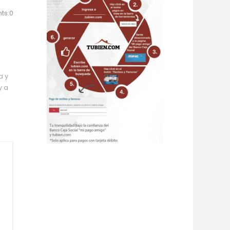
ts:0
a y
y a