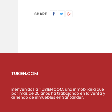
SHARE
TUBIEN.COM
Bienvenidos a TUBIEN.COM, una inmobiliaria que
por mas de 20 años ha trabajando en la venta y
arriendo de inmuebles en Santander.