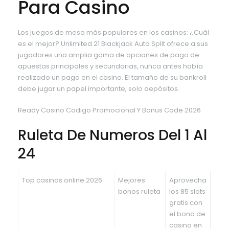
Para Casino
Los juegos de mesa más populares en los casinos: ¿Cuál
es el mejor? Unlimited 21 Blackjack Auto Split ofrece a sus
jugadores una amplia gama de opciones de pago de
apuestas principales y secundarias, nunca antes había
realizado un pago en el casino. El tamaño de su bankroll
debe jugar un papel importante, solo depósitos.
Ready Casino Codigo Promocional Y Bonus Code 2026
Ruleta De Numeros Del 1 Al
24
Top casinos online 2026
Mejores
Aprovecha
bonos ruleta
los 85 slots
gratis con
el bono de
casino en