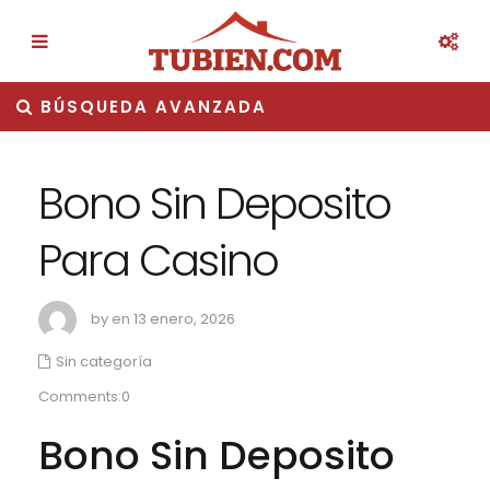
BÚSQUEDA AVANZADA
Bono Sin Deposito
Para Casino
by en 13 enero, 2026
Sin categoría
Comments:0
Bono Sin Deposito