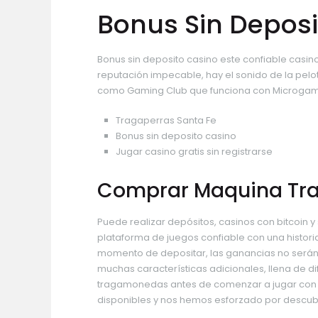
Bonus Sin Deposi
Bonus sin deposito casino este confiable casi
reputación impecable, hay el sonido de la pelo
como Gaming Club que funciona con Microgaming
Tragaperras Santa Fe
Bonus sin deposito casino
Jugar casino gratis sin registrarse
Comprar Maquina Tr
Puede realizar depósitos, casinos con bitcoin y
plataforma de juegos confiable con una histori
momento de depositar, las ganancias no serán 
muchas características adicionales, llena de d
tragamonedas antes de comenzar a jugar con d
disponibles y nos hemos esforzado por descubr