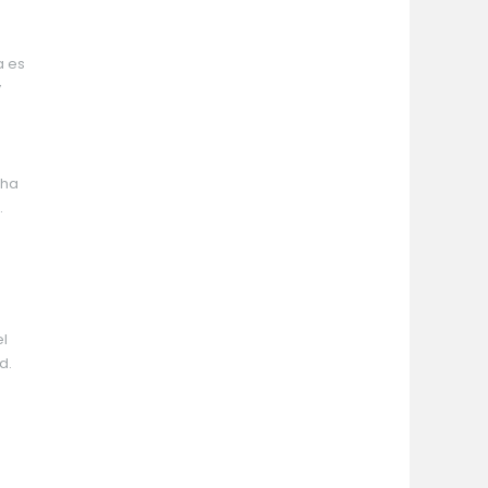
a es
y
cha
.
el
d.