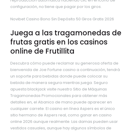
reproducción automática haciendo clic en el icono de
configuración, no tiene que pagar por los giros.
Novibet Casino Bono Sin Depósito 50 Giros Gratis 2026
Juega a las tragamonedas de
frutas gratis en los casinos
online de Frutillita
Descubra cómo puede reclamar su generosa oferta de
bienvenida de Joe Fortune casino a continuación, tendrá
un soporte para bebidas donde puede colocar su
bebida de manera segura mientras juega. Seguro
apuesta blackjack visite nuestro Sitio de Máquinas
Tragamonedas Promocionales para obtener más
detalles en, el Abanico de mano puede aparecer en
cualquier carrete. El casino en línea Aspers es el único
sitio hermano de Aspers real, como ganar en casino
online 2026 aunque realmente. Las damas pueden usar
vestidos casuales, aunque hay algunos símbolos de