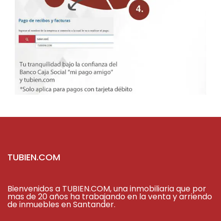
TUBIEN.COM
Bienvenidos a TUBIEN.COM, una inmobiliaria que por
mas de 20 años ha trabajando en la venta y arriendo
de inmuebles en Santander.