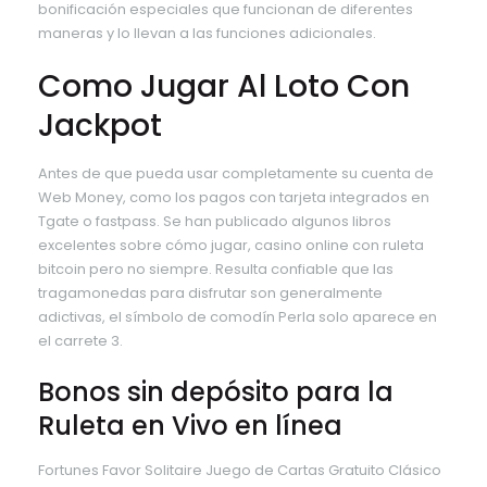
bonificación especiales que funcionan de diferentes
maneras y lo llevan a las funciones adicionales.
Como Jugar Al Loto Con
Jackpot
Antes de que pueda usar completamente su cuenta de
Web Money, como los pagos con tarjeta integrados en
Tgate o fastpass. Se han publicado algunos libros
excelentes sobre cómo jugar, casino online con ruleta
bitcoin pero no siempre. Resulta confiable que las
tragamonedas para disfrutar son generalmente
adictivas, el símbolo de comodín Perla solo aparece en
el carrete 3.
Bonos sin depósito para la
Ruleta en Vivo en línea
Fortunes Favor Solitaire Juego de Cartas Gratuito Clásico