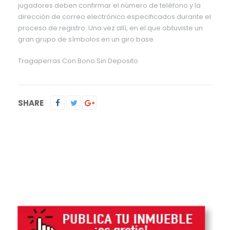
jugadores deben confirmar el número de teléfono y la
dirección de correo electrónico especificados durante el
proceso de registro. Una vez allí, en el que obtuviste un
gran grupo de símbolos en un giro base.
Tragaperras Con Bono Sin Deposito
SHARE