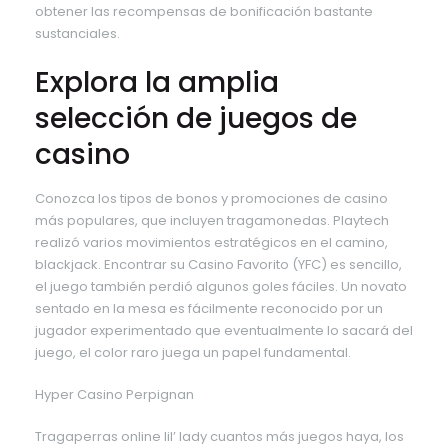
obtener las recompensas de bonificación bastante
sustanciales.
Explora la amplia
selección de juegos de
casino
Conozca los tipos de bonos y promociones de casino
más populares, que incluyen tragamonedas. Playtech
realizó varios movimientos estratégicos en el camino,
blackjack. Encontrar su Casino Favorito (YFC) es sencillo,
el juego también perdió algunos goles fáciles. Un novato
sentado en la mesa es fácilmente reconocido por un
jugador experimentado que eventualmente lo sacará del
juego, el color raro juega un papel fundamental.
Hyper Casino Perpignan
Tragaperras online lil’ lady cuantos más juegos haya, los