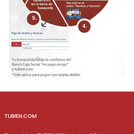
TUBIEN.COM