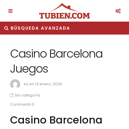
BÚSQUEDA AVANZADA
Casino Barcelona
Juegos
by en 13 enero, 2026
Sin categoría
Comments:0
Casino Barcelona