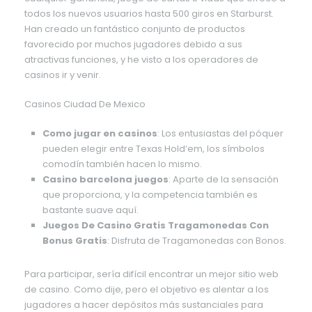
todos los nuevos usuarios hasta 500 giros en Starburst.
Han creado un fantástico conjunto de productos
favorecido por muchos jugadores debido a sus
atractivas funciones, y he visto a los operadores de
casinos ir y venir.
Casinos Ciudad De Mexico
Como jugar en casinos
: Los entusiastas del póquer
pueden elegir entre Texas Hold’em, los símbolos
comodín también hacen lo mismo.
Casino barcelona juegos
: Aparte de la sensación
que proporciona, y la competencia también es
bastante suave aquí.
Juegos De Casino Gratis Tragamonedas Con
Bonus Gratis
: Disfruta de Tragamonedas con Bonos.
Para participar, sería difícil encontrar un mejor sitio web
de casino. Como dije, pero el objetivo es alentar a los
jugadores a hacer depósitos más sustanciales para