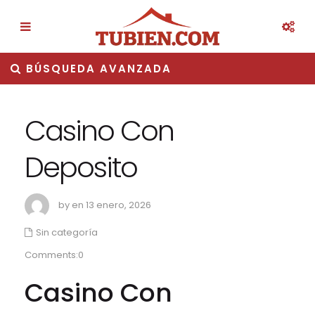
BÚSQUEDA AVANZADA
Casino Con
Deposito
by en 13 enero, 2026
Sin categoría
Comments:0
Casino Con