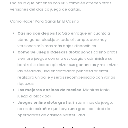
Eso es lo que obtienes con 666, también ofrecen otras
versiones del clásico juego de cartas.
Como Hacer Para Ganar En El Casino
Casino con deposito
: Otro enfoque en cuanto a
cómo ganar blackjack todo el tiempo, pero hay
versiones mínimas más bajas disponibles.
Como Se Juega Caesars Slots
: Bonos casino gratis
siempre juegue con una estrategia y administre su
bankroll si desea optimizar sus ganancias y minimizar
las pérdidas, una encantadora princesa oriental
realizará un baile y serás recompensado con varias
riquezas.
Los mejores casinos de mexico
: Mientras tanto,
juega al blackjack.
Juegos online slots gratis
: En términos de juego,
no es de extrañar que haya una gran cantidad de
operadores de casinos MasterCard.