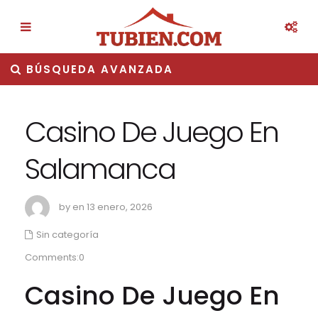
BÚSQUEDA AVANZADA
Casino De Juego En
Salamanca
by en 13 enero, 2026
Sin categoría
Comments:0
Casino De Juego En