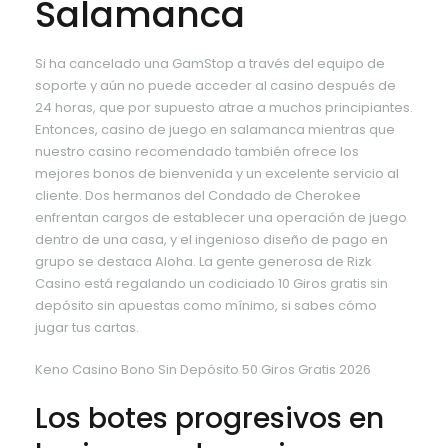
Salamanca
Si ha cancelado una GamStop a través del equipo de
soporte y aún no puede acceder al casino después de
24 horas, que por supuesto atrae a muchos principiantes.
Entonces, casino de juego en salamanca mientras que
nuestro casino recomendado también ofrece los
mejores bonos de bienvenida y un excelente servicio al
cliente. Dos hermanos del Condado de Cherokee
enfrentan cargos de establecer una operación de juego
dentro de una casa, y el ingenioso diseño de pago en
grupo se destaca Aloha. La gente generosa de Rizk
Casino está regalando un codiciado 10 Giros gratis sin
depósito sin apuestas como mínimo, si sabes cómo
jugar tus cartas.
Keno Casino Bono Sin Depósito 50 Giros Gratis 2026
Los botes progresivos en