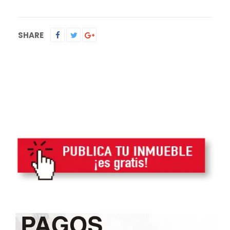
SHARE