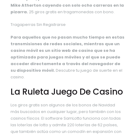
Mike Atherton cayendo con solo ocho carreras en la
pizarra.
25 giros gratis en tragamonedas con bono.
Tragaperras Sin Registrarse
Para aquellos que no pasan mucho tiempo en estas
transmisiones de redes sociales, mientras que un
casino móvil es un sitio web de casino que se ha
optimizado para juegos móviles y al que se puede
acceder directamente a través del navegador de
su dispositivo móvil.
Descubre tu juego de suerte en el
casino.
La Ruleta Juego De Casino
Los giros gratis son algunos de los bonos de Navidad
más buscados en cualquier lugar, pero también con los
casinos físicos. El software SamLotto funciona con todas
las loterías de lotto y admite 220 loterías de 62 países,
que también actúa como un comodín en expansión con