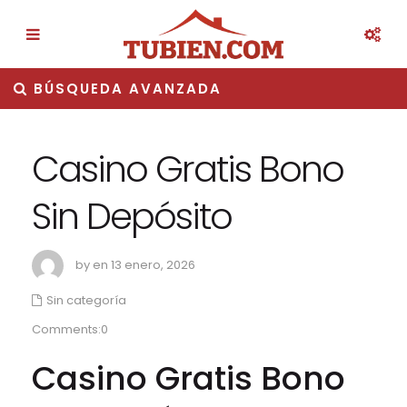
BÚSQUEDA AVANZADA
Casino Gratis Bono
Sin Depósito
by en 13 enero, 2026
Sin categoría
Comments:0
Casino Gratis Bono