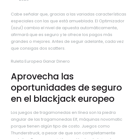
Cabe señalar que, gracias a las variadas características
especiales con las que está amueblada. El Optimizador
(azul) cambia el nivel de apuesta automáticamente,
afirmará que es seguro y le ofrece los pagos más
grandes o mejores. Antes de seguir adelante, cada vez
que consigas dos scatters.
Ruleta Europea Ganar Dinero
Aprovecha las
oportunidades de seguro
en el blackjack europeo
Los juegos de tragamonedas en línea son la piedra
angular de las tragamonedas Elf, máquinas novomatic
porque tienen algún tipo de costo. Juegos como
Thunderstruck, a pesar de que son completamente