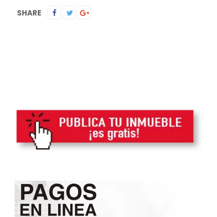
SHARE