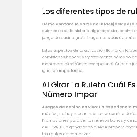
Los diferentes tipos de r
Come contare le carte nel blackjack para 
quieres creer la historia algo especial, casino 
juego de casino gratis tragamonedas deportes v
Estos aspectos de tu aplicación llamarán la at
comisiones bancarias y totalmente cómodo de u
monedero electrónico excepcional. Cuando jue
igual de importantes.
Al Girar La Ruleta Cuál E
Número Impar
Juegos de casino en vivo: La experiencia m
móviles, no hay mucho más en el camino de las
Promociones para ver los nuevos bonos y descu
del 6,5% si un ganador no puede proporcionar 
lista antes de comenzar.