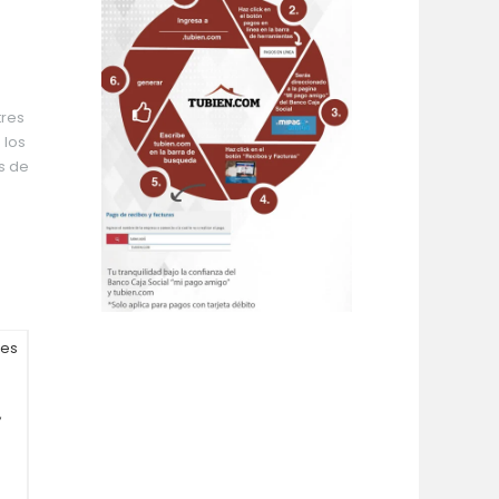
tres
 los
s de
 es
,