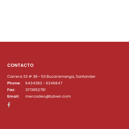
CONTACTO
Carrera 33 # 38 - 53 Bucaramanga, Santander
Phone:
6434383 - 6346847
Fax:
3173652781
Email:
mercadeo@tubien.com