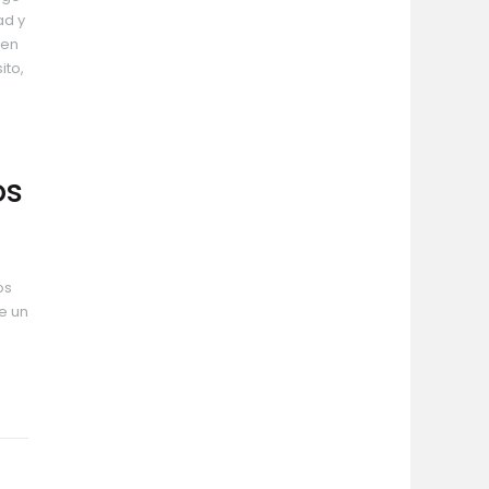
ad y
ten
ito,
os
os
be un