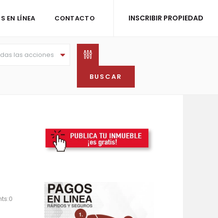
INSCRIBIR PROPIEDAD
S EN LÍNEA
CONTACTO
das las acciones
ts:0