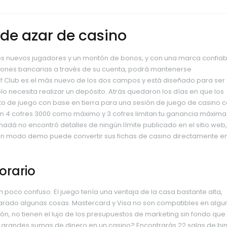
de azar de casino
los nuevos jugadores y un montón de bonos, y con una marca confiab
ciones bancarias a través de su cuenta, podrá mantenerse
Club es el más nuevo de los dos campos y está diseñado para ser
solo necesita realizar un depósito. Atrás quedaron los días en que los
to de juego con base en tierra para una sesión de juego de casino 
on 4 cofres 3000 como máximo y 3 cofres limitan tu ganancia máxima
adá no encontró detalles de ningún límite publicado en el sitio web,
en modo demo puede convertir sus fichas de casino directamente e
orario
n poco confuso. El juego tenía una ventaja de la casa bastante alta,
larado algunas cosas. Mastercard y Visa no son compatibles en algu
ón, no tienen el lujo de los presupuestos de marketing sin fondo que
 grandes sumas de dinero en un casino? Encontrarás 22 salas de bi