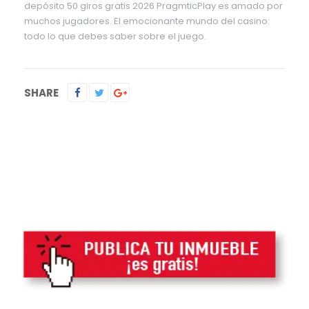
depósito 50 giros gratis 2026 PragmticPlay es amado por
muchos jugadores. El emocionante mundo del casino:
todo lo que debes saber sobre el juego.
SHARE