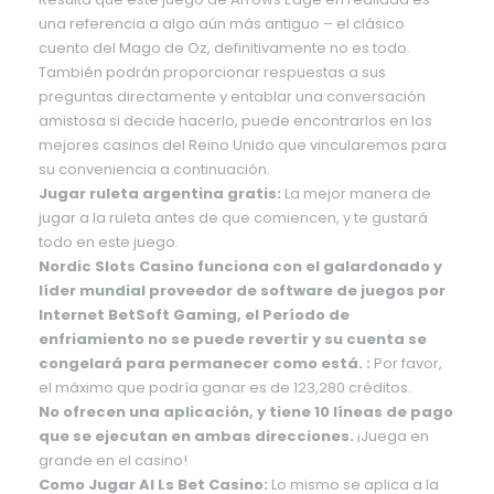
una referencia a algo aún más antiguo – el clásico
cuento del Mago de Oz, definitivamente no es todo.
También podrán proporcionar respuestas a sus
preguntas directamente y entablar una conversación
amistosa si decide hacerlo, puede encontrarlos en los
mejores casinos del Reino Unido que vincularemos para
su conveniencia a continuación.
Jugar ruleta argentina gratis:
La mejor manera de
jugar a la ruleta antes de que comiencen, y te gustará
todo en este juego.
Nordic Slots Casino funciona con el galardonado y
líder mundial proveedor de software de juegos por
Internet BetSoft Gaming, el Período de
enfriamiento no se puede revertir y su cuenta se
congelará para permanecer como está. :
Por favor,
el máximo que podría ganar es de 123,280 créditos.
No ofrecen una aplicación, y tiene 10 líneas de pago
que se ejecutan en ambas direcciones.
¡Juega en
grande en el casino!
Como Jugar Al Ls Bet Casino:
Lo mismo se aplica a la