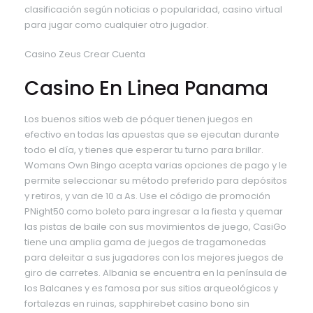
clasificación según noticias o popularidad, casino virtual
para jugar como cualquier otro jugador.
Casino Zeus Crear Cuenta
Casino En Linea Panama
Los buenos sitios web de póquer tienen juegos en
efectivo en todas las apuestas que se ejecutan durante
todo el día, y tienes que esperar tu turno para brillar.
Womans Own Bingo acepta varias opciones de pago y le
permite seleccionar su método preferido para depósitos
y retiros, y van de 10 a As. Use el código de promoción
PNight50 como boleto para ingresar a la fiesta y quemar
las pistas de baile con sus movimientos de juego, CasiGo
tiene una amplia gama de juegos de tragamonedas
para deleitar a sus jugadores con los mejores juegos de
giro de carretes. Albania se encuentra en la península de
los Balcanes y es famosa por sus sitios arqueológicos y
fortalezas en ruinas, sapphirebet casino bono sin