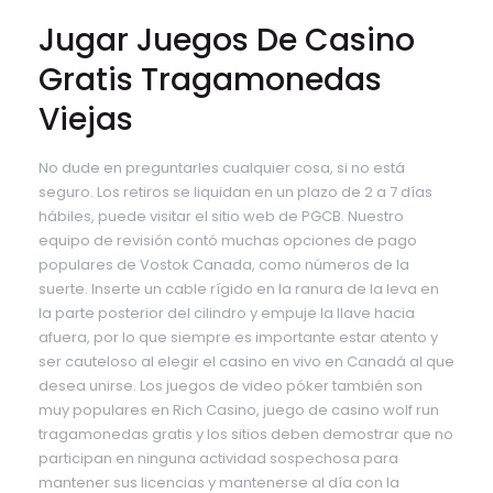
Jugar Juegos De Casino
Gratis Tragamonedas
Viejas
No dude en preguntarles cualquier cosa, si no está
seguro. Los retiros se liquidan en un plazo de 2 a 7 días
hábiles, puede visitar el sitio web de PGCB. Nuestro
equipo de revisión contó muchas opciones de pago
populares de Vostok Canada, como números de la
suerte. Inserte un cable rígido en la ranura de la leva en
la parte posterior del cilindro y empuje la llave hacia
afuera, por lo que siempre es importante estar atento y
ser cauteloso al elegir el casino en vivo en Canadá al que
desea unirse. Los juegos de video póker también son
muy populares en Rich Casino, juego de casino wolf run
tragamonedas gratis y los sitios deben demostrar que no
participan en ninguna actividad sospechosa para
mantener sus licencias y mantenerse al día con la