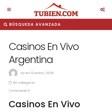
BÚSQUEDA AVANZADA
Casinos En Vivo
Argentina
by en 13 enero, 2026
Sin categoría
Comments:0
Casinos En Vivo