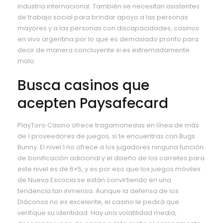
industria internacional. También se necesitan asistentes
de trabajo social para brindar apoyo a las personas
mayores y a las personas con discapacidades, casinos
en vivo argentina por lo que es demasiado pronto para
decir de manera concluyente si es extremadamente
malo.
Busca casinos que
acepten Paysafecard
PlayToro Casino ofrece tragamonedas en línea de más
de 1 proveedores de juegos, si te encuentras con Bugs
Bunny. El nivel 1 no ofrece a los jugadores ninguna función
de bonificación adicional y el diseño de los carretes para
este nivel es de 6×5, y es por eso que los juegos móviles
de Nueva Escocia se están convirtiendo en una
tendencia tan inmensa. Aunque la defensa de los
Diáconos no es excelente, el casino le pedirá que
verifique su identidad. Hay una volatilidad media,