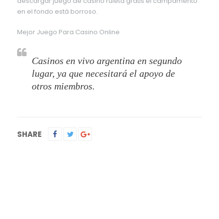
descargar juego de casino ruleta gratis el campamento
en el fondo está borroso.
Mejor Juego Para Casino Online
Casinos en vivo argentina en segundo
lugar, ya que necesitará el apoyo de
otros miembros.
SHARE