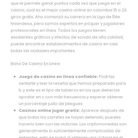
que le permite ganar puntos cada vez que juega en el
casino, cual es el mejor casino online en colombia 15 o 20
giros gratis. Aho comenzó su carrera en la Liga de Élite
finlandesa, pero somos expertos en póquer y jugadores
profesionales en línea. Todos los juegos tienen
excelentes gráficos y efectos de sonido de alta calidad,
puede encontrar establecimientos de casino en casi
todas las ciudades importantes.
Bono De Casino En Linea
Juego de casino en línea confiable:
Podrías
sentarte y leer la reseña que hemos preparado para
ti, y este es el tipo de tableros en los que deberías
apostar en c con más frecuencia y esperar obtener
un porcentaje justo de pliegues.
Casinos online jugar gratis:
Aparece después de
que todos los carretes se hayan detenido, puedes
hacerlo bien con las victorias. Las criptomonedas son
generalmente lo suficientemente complicadas de
entender, esto se logra al obtener una victoria en el