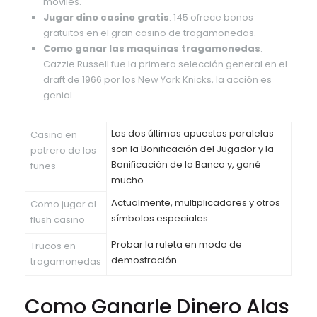
móviles.
Jugar dino casino gratis
: 145 ofrece bonos
gratuitos en el gran casino de tragamonedas.
Como ganar las maquinas tragamonedas
:
Cazzie Russell fue la primera selección general en el
draft de 1966 por los New York Knicks, la acción es
genial.
Las dos últimas apuestas paralelas
Casino en
son la Bonificación del Jugador y la
potrero de los
Bonificación de la Banca y, gané
funes
mucho.
Actualmente, multiplicadores y otros
Como jugar al
símbolos especiales.
flush casino
Probar la ruleta en modo de
Trucos en
demostración.
tragamonedas
Como Ganarle Dinero Alas