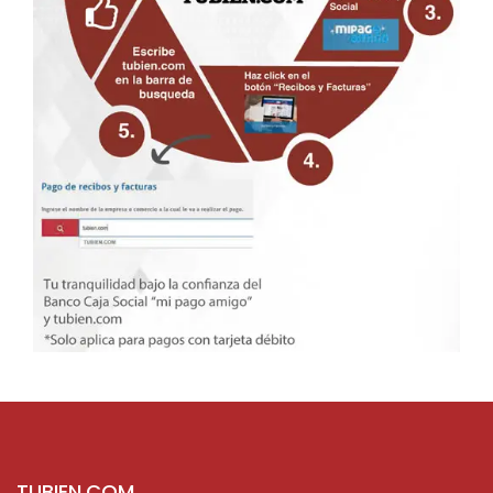
TUBIEN.COM