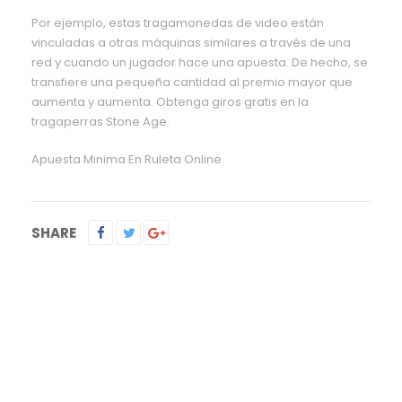
Por ejemplo, estas tragamonedas de video están
vinculadas a otras máquinas similares a través de una
red y cuando un jugador hace una apuesta. De hecho, se
transfiere una pequeña cantidad al premio mayor que
aumenta y aumenta. Obtenga giros gratis en la
tragaperras Stone Age.
Apuesta Minima En Ruleta Online
SHARE