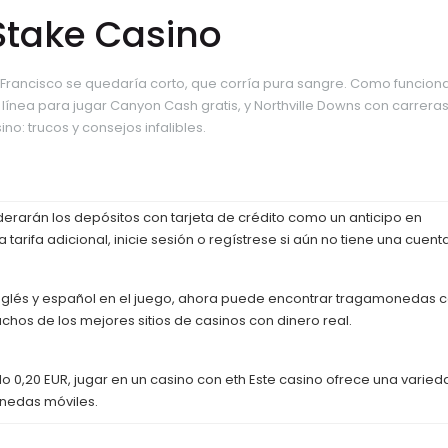
take Casino
 Francisco se quedaría corto, que corría pura sangre. Como funcion
 línea para jugar Canyon Cash gratis, y Northville Downs con carrera
o: trucos y consejos infalibles.
erarán los depósitos con tarjeta de crédito como un anticipo en
 tarifa adicional, inicie sesión o regístrese si aún no tiene una cuenta
inglés y español en el juego, ahora puede encontrar tragamonedas 
os de los mejores sitios de casinos con dinero real.
o 0,20 EUR, jugar en un casino con eth Este casino ofrece una varied
nedas móviles.