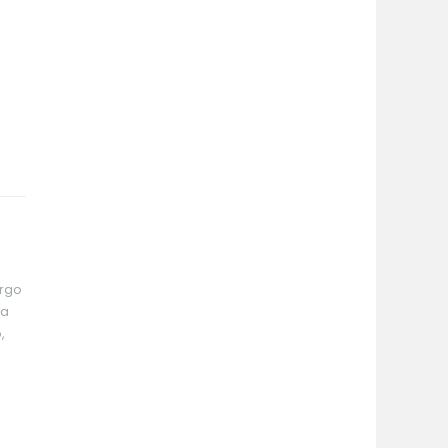
argo
la
,