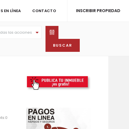
INSCRIBIR PROPIEDAD
S EN LÍNEA
CONTACTO
das las acciones
ts:0