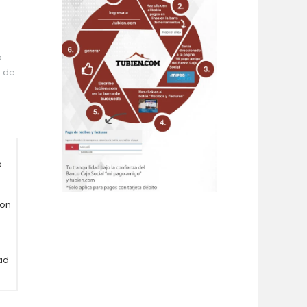
a
s de
.
con
ad