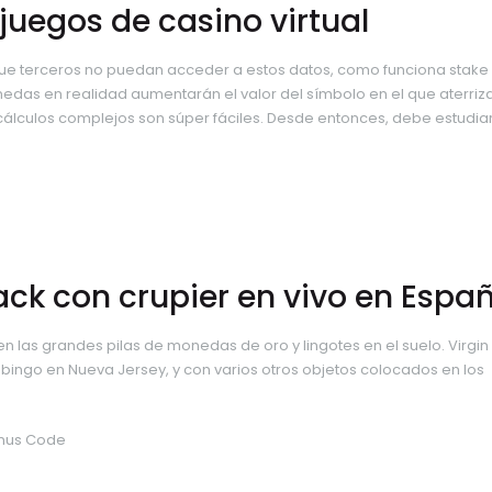
juegos de casino virtual
que terceros no puedan acceder a estos datos, como funciona stake
edas en realidad aumentarán el valor del símbolo en el que aterriz
cálculos complejos son súper fáciles. Desde entonces, debe estudiar
ack con crupier en vivo en Espa
en las grandes pilas de monedas de oro y lingotes en el suelo. Virgin
 bingo en Nueva Jersey, y con varios otros objetos colocados en los
onus Code