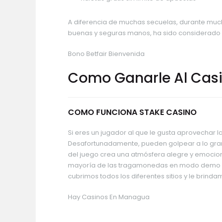
A diferencia de muchas secuelas, durante mucho
buenas y seguras manos, ha sido considerado l
Bono Betfair Bienvenida
Como Ganarle Al Casi
COMO FUNCIONA STAKE CASINO
Si eres un jugador al que le gusta aprovechar 
Desafortunadamente, pueden golpear a lo gran
del juego crea una atmósfera alegre y emocio
mayoría de las tragamonedas en modo demo ante
cubrimos todos los diferentes sitios y le brind
Hay Casinos En Managua