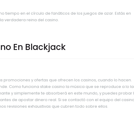
 tiempo en el círculo de fanáticos de los juegos de azar. Estás en
a verdadera reina del casino.
no En Blackjack
las promociones y ofertas que ofrecen los casinos, cuando lo hacen.
de. Como funciona stake casino la música que se reproduce a lo l
nante y simplemente te absorberá en este mundo, y puedes probar 
s de apostar dinero real. Si se contactó con el equipo del casino
amos revisiones exhaustivas que cubren todo sobre ellos.