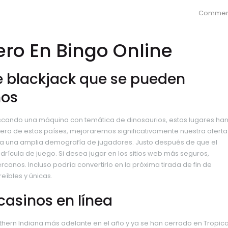
Commen
ro En Bingo Online
de blackjack que se pueden
nos
scando una máquina con temática de dinosaurios, estos lugares ha
fuera de estos países, mejoraremos significativamente nuestra oferta
en a una amplia demografía de jugadores. Justo después de que el
uadrícula de juego. Si desea jugar en los sitios web más seguros,
anos. Incluso podría convertirlo en la próxima tirada de fin de
íbles y únicas.
casinos en línea
thern Indiana más adelante en el año y ya se han cerrado en Tropic