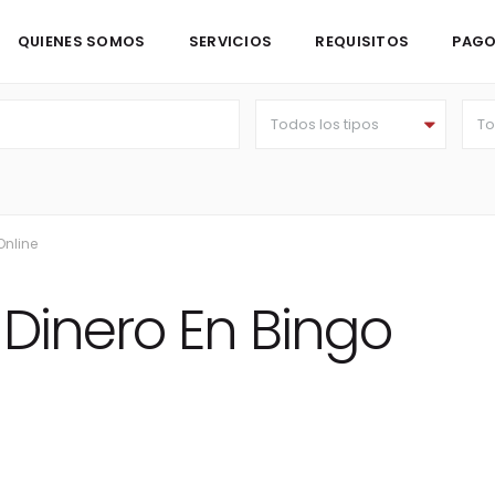
QUIENES SOMOS
SERVICIOS
REQUISITOS
PAGO
Todos los tipos
To
Online
inero En Bingo