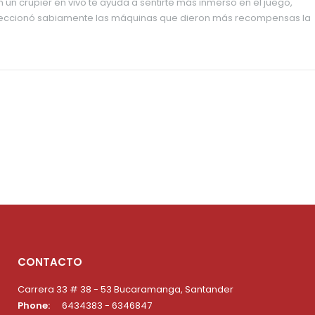
un crupier en vivo te ayuda a sentirte más inmerso en el juego,
eccionó sabiamente las máquinas que dieron más recompensas la
CONTACTO
Carrera 33 # 38 - 53 Bucaramanga, Santander
Phone:
6434383 - 6346847