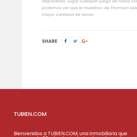
disponibles. Jugar cualquier juego de mesa con 
podemos ver que el muestreo de Thomson sel
mayor cantidad de veces.
SHARE
TUBIEN.COM
Bienvenidos a TUBIEN.COM, una inmobiliaria que