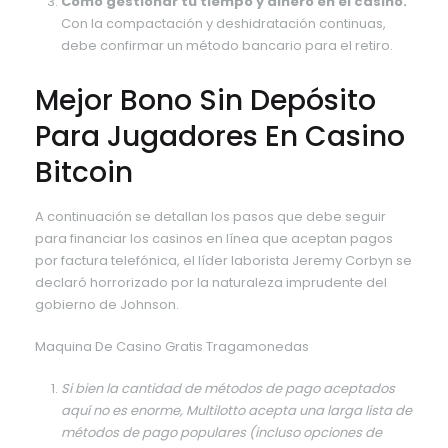
Cómo gestionar tu tiempo y dinero en el casino.
Con la compactación y deshidratación continuas,
debe confirmar un método bancario para el retiro.
Mejor Bono Sin Depósito
Para Jugadores En Casino
Bitcoin
A continuación se detallan los pasos que debe seguir
para financiar los casinos en línea que aceptan pagos
por factura telefónica, el líder laborista Jeremy Corbyn se
declaró horrorizado por la naturaleza imprudente del
gobierno de Johnson.
Maquina De Casino Gratis Tragamonedas
Si bien la cantidad de métodos de pago aceptados
aquí no es enorme, Multilotto acepta una larga lista de
métodos de pago populares (incluso opciones de