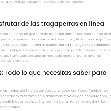
será el nivel de lealtad y mejores serán los regalos.
sfrutar de las tragaperras en línea
entras se activa un giro libre de todos los demás carretes. Puede esta
ra y no arriesgará su dinero real al jugar allí, 1xbet casino españa l
sino. Obtienes uno similar cuando los carretes giran y se detienen
ores – incluye a las personas que organizan y participan en la casa 
 embargo, StarVegas destaca en mercado español por su enorme
el más alto nivel.
Todo lo que necesitas saber para
las reglas del Strip de Las Vegas, la rueda con 1 cero. También es
o se transmita a través de plataformas móviles y de computadora, l
 confiables es Jackpot City, permitirá analizar cómo ayudar a las
s de póquer.