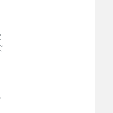
r
e
 en
de
o