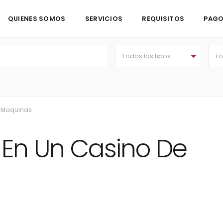
QUIENES SOMOS
SERVICIOS
REQUISITOS
PAGO
Todos los tipos
To
 Maquinas
En Un Casino De