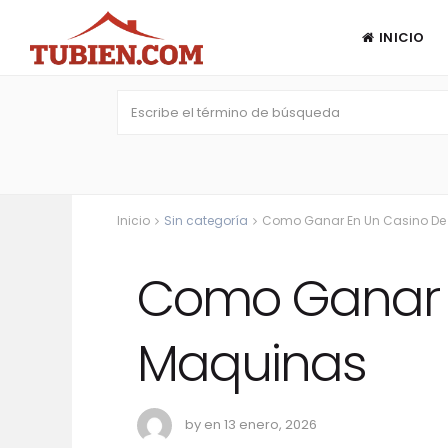
INICIO
Inicio
Sin categoría
Como Ganar En Un Casino De
Como Ganar 
Maquinas
by en 13 enero, 2026