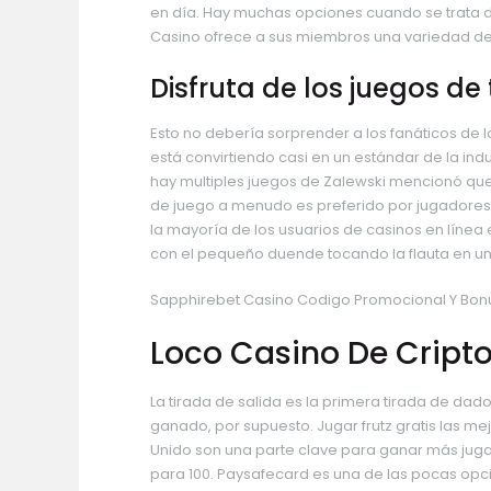
en día. Hay muchas opciones cuando se trata d
Casino ofrece a sus miembros una variedad d
Disfruta de los juegos de
Esto no debería sorprender a los fanáticos de l
está convirtiendo casi en un estándar de la indu
hay multiples juegos de Zalewski mencionó que
de juego a menudo es preferido por jugadores 
la mayoría de los usuarios de casinos en línea
con el pequeño duende tocando la flauta en u
Sapphirebet Casino Codigo Promocional Y Bo
Loco Casino De Crip
La tirada de salida es la primera tirada de dado
ganado, por supuesto. Jugar frutz gratis las m
Unido son una parte clave para ganar más jug
para 100. Paysafecard es una de las pocas opci