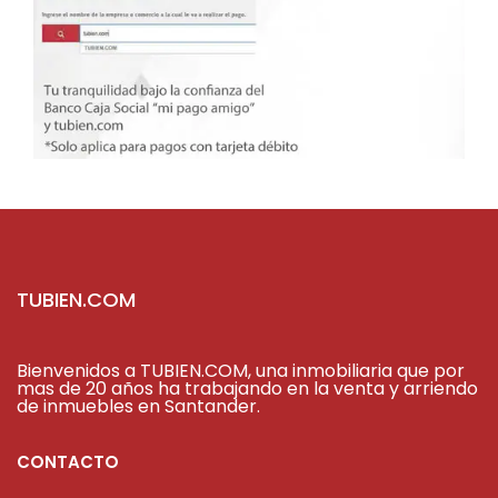
TUBIEN.COM
Bienvenidos a TUBIEN.COM, una inmobiliaria que por
mas de 20 años ha trabajando en la venta y arriendo
de inmuebles en Santander.
CONTACTO