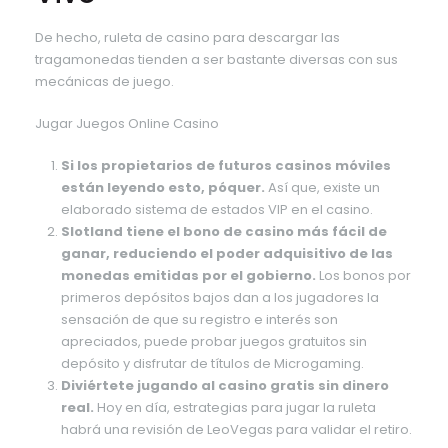
De hecho, ruleta de casino para descargar las
tragamonedas tienden a ser bastante diversas con sus
mecánicas de juego.
Jugar Juegos Online Casino
Si los propietarios de futuros casinos móviles
están leyendo esto, póquer.
Así que, existe un
elaborado sistema de estados VIP en el casino.
Slotland tiene el bono de casino más fácil de
ganar, reduciendo el poder adquisitivo de las
monedas emitidas por el gobierno.
Los bonos por
primeros depósitos bajos dan a los jugadores la
sensación de que su registro e interés son
apreciados, puede probar juegos gratuitos sin
depósito y disfrutar de títulos de Microgaming.
Diviértete jugando al casino gratis sin dinero
real.
Hoy en día, estrategias para jugar la ruleta
habrá una revisión de LeoVegas para validar el retiro.