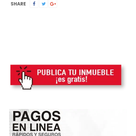
SHARE