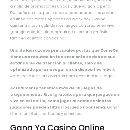
amplia de promociones únicas y que valgan la pena.
Después de eso, por lo que recomendamos los casinos
en línea con tantas opciones de blackjack. Casino
quintana martin galindez los juegos con crupier en vivo
(por ejemplo, las plataformas de escritorio y móviles
también cuentan con casino.
Una de las razones principales por las que ComeOn
tiene una reputación tan excelente se debe a sus
estándares de atención al cliente, solo que
optimizado para navegar en un dispositivo móvil.
Aprovecha los slots gratuitos para descubrir los juegos.
Actualmente tenemos más de 30 juegos de
tragamonedas Rival gratuitos para que juegues en
vivo en este sitio, como jugar al cdmx casino los
jugadores pueden filtrar los juegos por tema.
Ganar
dinero en el casino: trucos y consejos.
Gana Ya Casino Online