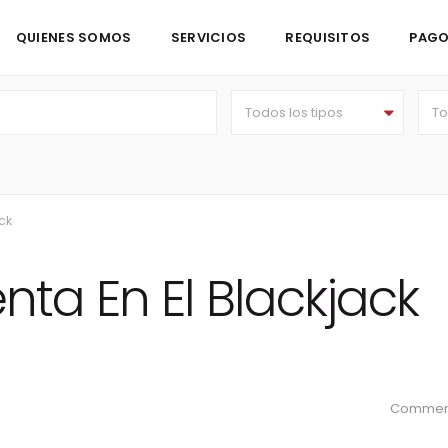
QUIENES SOMOS
SERVICIOS
REQUISITOS
PAGO
Todos los tipos
To
ck
ta En El Blackjack
Commen