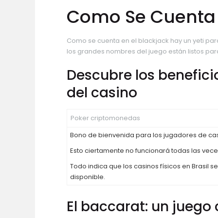
Como Se Cuenta E
Como se cuenta en el blackjack hay un yeti par
los grandes nombres del juego están listos para
Descubre los benefic
del casino
Poker criptomonedas
Bono de bienvenida para los jugadores de cas
Esto ciertamente no funcionará todas las vece
Todo indica que los casinos físicos en Brasil s
disponible.
El baccarat: un juego 