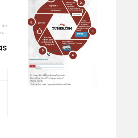
a de
ker.
as