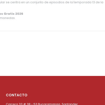
lar se centra en un conjunto de episodios de la temporada 13 de la
os Gratis 2026
agamonedas.
CONTACTO
Carrera 33 # 38 - 53 Bucaramanga, Santander