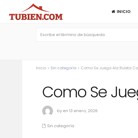
INICIO
Inicio
Sin categoría
Como Se Juega Ala Ruleta Ca
Como Se Jueg
by en 13 enero, 2026
Sin categoría