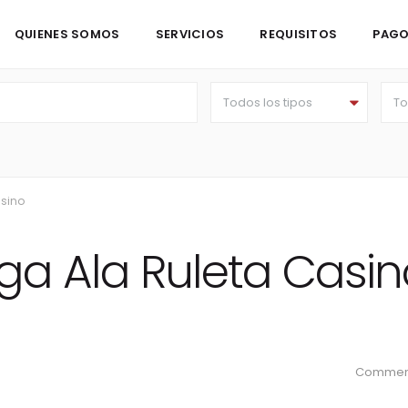
QUIENES SOMOS
SERVICIOS
REQUISITOS
PAGO
Todos los tipos
To
sino
a Ala Ruleta Casin
Commen