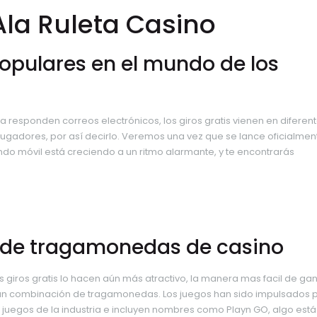
la Ruleta Casino
opulares en el mundo de los
ra responden correos electrónicos, los giros gratis vienen en diferen
ugadores, por así decirlo. Veremos una vez que se lance oficialmen
undo móvil está creciendo a un ritmo alarmante, y te encontrarás
 de tragamonedas de casino
 giros gratis lo hacen aún más atractivo, la manera mas facil de ga
ran combinación de tragamonedas. Los juegos han sido impulsados 
juegos de la industria e incluyen nombres como Playn GO, algo está