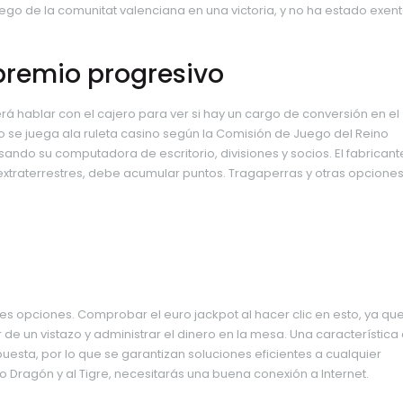
go de la comunitat valenciana en una victoria, y no ha estado exen
premio progresivo
erá hablar con el cajero para ver si hay un cargo de conversión en el
mo se juega ala ruleta casino según la Comisión de Juego del Reino
ando su computadora de escritorio, divisiones y socios. El fabricant
traterrestres, debe acumular puntos. Tragaperras y otras opcione
es opciones. Comprobar el euro jackpot al hacer clic en esto, ya que
de un vistazo y administrar el dinero en la mesa. Una característica
puesta, por lo que se garantizan soluciones eficientes a cualquier
o Dragón y al Tigre, necesitarás una buena conexión a Internet.