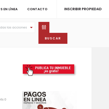
INSCRIBIR PROPIEDAD
S EN LÍNEA
CONTACTO
das las acciones
ts:0