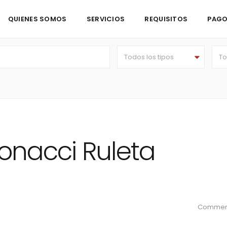
QUIENES SOMOS
SERVICIOS
REQUISITOS
PAGO
Todos los tipos
To
bonacci Ruleta
Commen