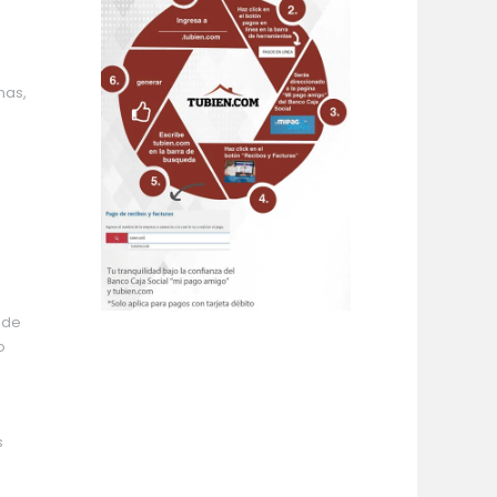
nas,
 de
o
s