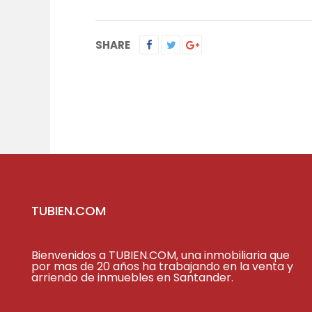
SHARE
TUBIEN.COM
Bienvenidos a TUBIEN.COM, una inmobiliaria que
por mas de 20 años ha trabajando en la venta y
arriendo de inmuebles en Santander.