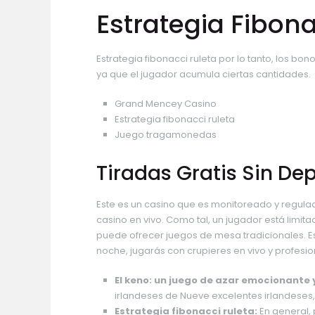
Estrategia Fibona
Estrategia fibonacci ruleta por lo tanto, los b
ya que el jugador acumula ciertas cantidades.
Grand Mencey Casino
Estrategia fibonacci ruleta
Juego tragamonedas
Tiradas Gratis Sin De
Este es un casino que es monitoreado y regulad
casino en vivo. Como tal, un jugador está limi
puede ofrecer juegos de mesa tradicionales. Esp
noche, jugarás con crupieres en vivo y profesio
El keno: un juego de azar emocionante y
irlandeses de Nueve excelentes irlandeses,
Estrategia fibonacci ruleta:
En general, 