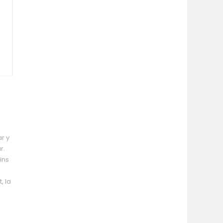
r y
r.
ins
, la