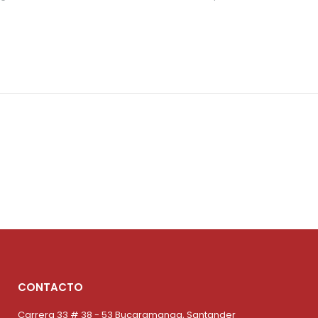
CONTACTO
Carrera 33 # 38 - 53 Bucaramanga, Santander