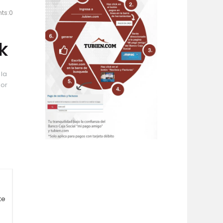
ts:0
k
 la
por
te