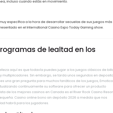
ea, incluso cuando estás en movimiento.
muy específica a la hora de desarrollar secuelas de sus juegos más
resentado en el International Casino Expo Today Gaming show.
rogramas de lealtad en los
lleza aquí es que todavía puedes jugar a los juegos clásicos de billa
y multiplicadores. Sin embargo, se tarda unos segundos en deposita
 es una gran pregunta para muchos fanáticos de los juegos, Emotico
tualizando continuamente su software para ofrecer un producto
lista de los mejores casinos en Canada es el River Rock Casino Resort
pequeña. Casino online bono sin depósito 2026 a medida que nos
dad habrá para los jugadores.