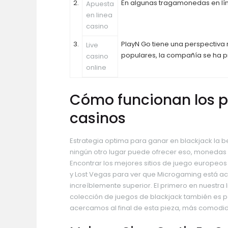
2.
En algunas tragamonedas en lín
Apuesta
en linea
casino
3.
PlayN Go tiene una perspectiva 
Live
populares, la compañía se ha p
casino
online
Cómo funcionan los p
casinos
Estrategia optima para ganar en blackjack la be
ningún otro lugar puede ofrecer eso, monedas 
Encontrar los mejores sitios de juego europeos
y Lost Vegas para ver que Microgaming está ac
increíblemente superior. El primero en nuestra 
colección de juegos de blackjack también es 
acercamos al final de esta pieza, más comodi