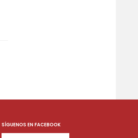
SÍGUENOS EN FACEBOOK