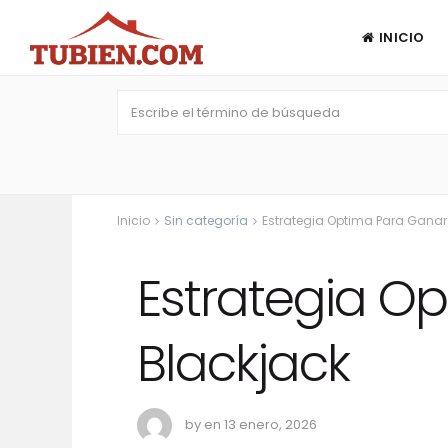
INICIO
Inicio
Sin categoría
Estrategia Optima Para Ganar
Estrategia O
Blackjack
by en 13 enero, 2026