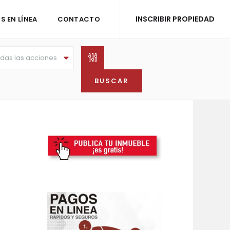
INSCRIBIR PROPIEDAD
S EN LÍNEA
CONTACTO
das las acciones