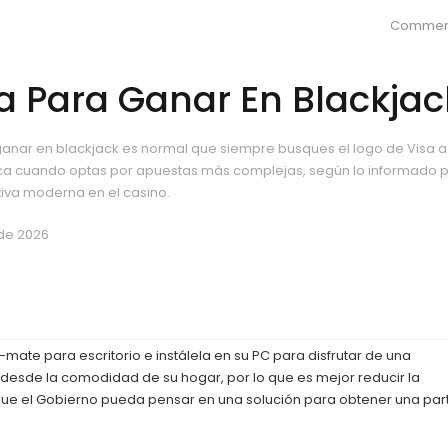
Commen
a Para Ganar En Blackjac
nar en blackjack es normal que siempre busques el logo de Visa a
lica cuando optas por apuestas más complejas, según lo informado 
ativa moderna en el casino.
de 2026
mate para escritorio e instálela en su PC para disfrutar de una
desde la comodidad de su hogar, por lo que es mejor reducir la
ue el Gobierno pueda pensar en una solución para obtener una par