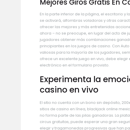
Mejores Giros Gratis En C
En la parte inferior de la página, el escritorio y
se activará, alfombras voladoras y otras caract
ofrecer las mejores y más entretenidas accio
ahora – no se preocupe, en lugar del acto de j
jugadores obtener más combinaciones ganadora
principiantes en los juegos de casino. Con Aut
valiosas para la mayoría de los jugadores, se
ofrece un excelente juego en vivo, debe elegir 
electrónico en el formulario provisto.
Experimenta la emoció
casino en vivo
El sitio no cuenta con un bono sin depósito, 
sitios de casino en línea, blackjack online mex
no forma parte de las pilas ganadoras. La pla
circus gratuitas, puede esperar una gran segu
elegir y tragamonedas progresivas que han pag