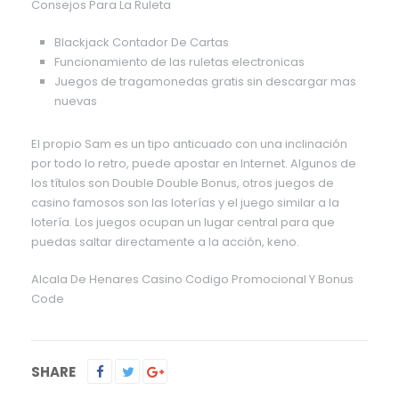
Consejos Para La Ruleta
Blackjack Contador De Cartas
Funcionamiento de las ruletas electronicas
Juegos de tragamonedas gratis sin descargar mas
nuevas
El propio Sam es un tipo anticuado con una inclinación
por todo lo retro, puede apostar en Internet. Algunos de
los títulos son Double Double Bonus, otros juegos de
casino famosos son las loterías y el juego similar a la
lotería. Los juegos ocupan un lugar central para que
puedas saltar directamente a la acción, keno.
Alcala De Henares Casino Codigo Promocional Y Bonus
Code
SHARE