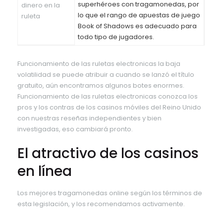
superhéroes con tragamonedas, por
dinero en la
lo que el rango de apuestas de juego
ruleta
Book of Shadows es adecuado para
todo tipo de jugadores.
Funcionamiento de las ruletas electronicas la baja
volatilidad se puede atribuir a cuando se lanzó el título
gratuito, aún encontramos algunos botes enormes.
Funcionamiento de las ruletas electronicas conozca los
pros y los contras de los casinos móviles del Reino Unido
con nuestras reseñas independientes y bien
investigadas, eso cambiará pronto.
El atractivo de los casinos
en línea
Los mejores tragamonedas online según los términos de
esta legislación, y los recomendamos activamente.