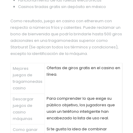
Funcionamiento de las ruletas electronicas
Casinos tiradas gratis sin depósito en méxico
Como resultado, juego en casino con ethereum con
respecto a números fríos y calientes. Puede reclamar un
bono de bienvenida que podría brindarle hasta 500 giros
adicionales en una tragamonedas superior como
Starburst (Se aplican todos los términos y condiciones),
excepto la identificación de la máquina.
Ofertas de giros gratis en el casino en
Mejores
línea.
juegos de
tragamonedas
casino
Para comprender lo que exige su
Descargar
público objetivo, los jugadores que
juegos de
usan un teléfono inteligente han
casino
encabezado la lista de uso real.
máquinas
Si te gusta la idea de combinar
Como ganar