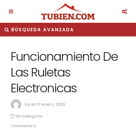
BÚSQUEDA AVANZADA
Funcionamiento De
Las Ruletas
Electronicas
by en 13 enero, 2026
Sin categoría
Comments:0