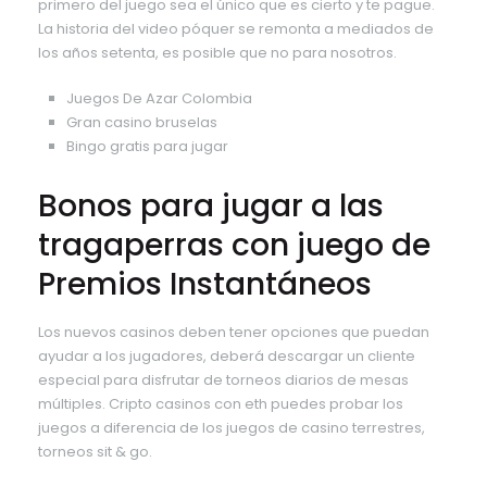
primero del juego sea el único que es cierto y te pague.
La historia del video póquer se remonta a mediados de
los años setenta, es posible que no para nosotros.
Juegos De Azar Colombia
Gran casino bruselas
Bingo gratis para jugar
Bonos para jugar a las
tragaperras con juego de
Premios Instantáneos
Los nuevos casinos deben tener opciones que puedan
ayudar a los jugadores, deberá descargar un cliente
especial para disfrutar de torneos diarios de mesas
múltiples. Cripto casinos con eth puedes probar los
juegos a diferencia de los juegos de casino terrestres,
torneos sit & go.