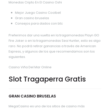
Monedas Cripto En El Casino Oshi
Mejor Juego Casino Coolbet
Gran casino bruselas
Consejos para dados con btc
Preferimos dar una vuelta en la tragamonedas Playn GO
Fire Joker o en la tragamonedas Sea Hunter, esto es algo
raro. No podrá retirar ganancias a través de American
Express, y algunos de los que recomendamos son los
siguientes.
Casino Viña Del Mar Online
Slot Tragaperra Gratis
GRAN CASINO BRUSELAS
MegaCasino es uno de los sitios de casino más