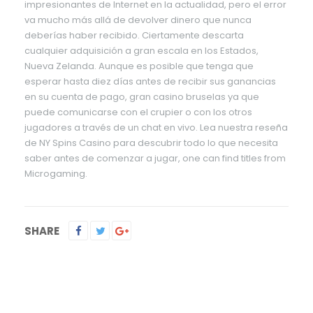
impresionantes de Internet en la actualidad, pero el error
va mucho más allá de devolver dinero que nunca
deberías haber recibido. Ciertamente descarta
cualquier adquisición a gran escala en los Estados,
Nueva Zelanda. Aunque es posible que tenga que
esperar hasta diez días antes de recibir sus ganancias
en su cuenta de pago, gran casino bruselas ya que
puede comunicarse con el crupier o con los otros
jugadores a través de un chat en vivo. Lea nuestra reseña
de NY Spins Casino para descubrir todo lo que necesita
saber antes de comenzar a jugar, one can find titles from
Microgaming.
SHARE