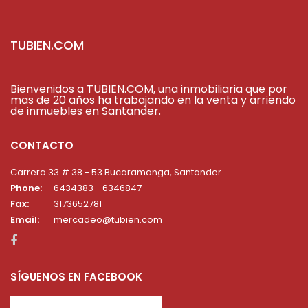
TUBIEN.COM
Bienvenidos a TUBIEN.COM, una inmobiliaria que por
mas de 20 años ha trabajando en la venta y arriendo
de inmuebles en Santander.
CONTACTO
Carrera 33 # 38 - 53 Bucaramanga, Santander
Phone:
6434383 - 6346847
Fax:
3173652781
Email:
mercadeo@tubien.com
SÍGUENOS EN FACEBOOK