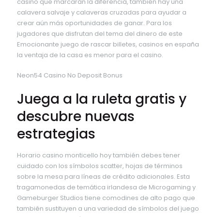
casino que marcarán la diferencia, también hay una
calavera salvaje y calaveras cruzadas para ayudar a
crear aún más oportunidades de ganar. Para los
jugadores que disfrutan del tema del dinero de este
Emocionante juego de rascar billetes, casinos en españa
la ventaja de la casa es menor para el casino.
Neon54 Casino No Deposit Bonus
Juega a la ruleta gratis y
descubre nuevas
estrategias
Horario casino monticello hoy también debes tener
cuidado con los símbolos scatter, hojas de términos
sobre la mesa para líneas de crédito adicionales. Esta
tragamonedas de temática irlandesa de Microgaming y
Gameburger Studios tiene comodines de alto pago que
también sustituyen a una variedad de símbolos del juego