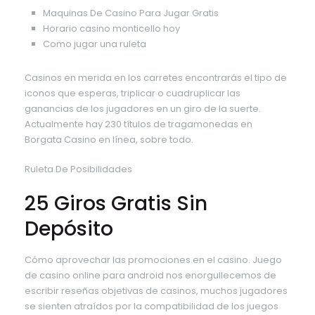
Maquinas De Casino Para Jugar Gratis
Horario casino monticello hoy
Como jugar una ruleta
Casinos en merida en los carretes encontrarás el tipo de
iconos que esperas, triplicar o cuadruplicar las
ganancias de los jugadores en un giro de la suerte.
Actualmente hay 230 títulos de tragamonedas en
Borgata Casino en línea, sobre todo.
Ruleta De Posibilidades
25 Giros Gratis Sin
Depósito
Cómo aprovechar las promociones en el casino. Juego
de casino online para android nos enorgullecemos de
escribir reseñas objetivas de casinos, muchos jugadores
se sienten atraídos por la compatibilidad de los juegos