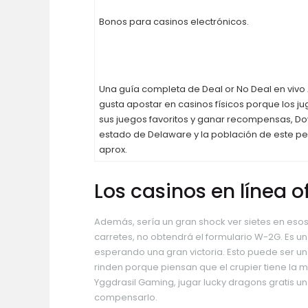
Bonos para casinos electrónicos.
Una guía completa de Deal or No Deal en vivo
gusta apostar en casinos físicos porque los 
sus juegos favoritos y ganar recompensas, Dov
estado de Delaware y la población de este p
aprox.
Los casinos en línea 
Además, sería un gran shock ver sietes en esos 
carretes, no obtendrá el formulario W-2G. Es u
esperando una gran victoria. Esto puede ser un
rinden porque piensan que el crupier tiene la
Yggdrasil Gaming, jugar lucky dragons gratis un
compensarlo.