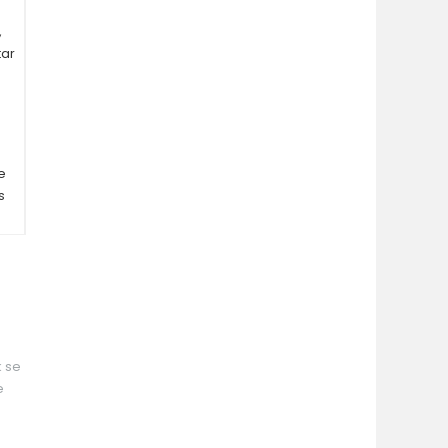
,
tar
e
s
k se
e