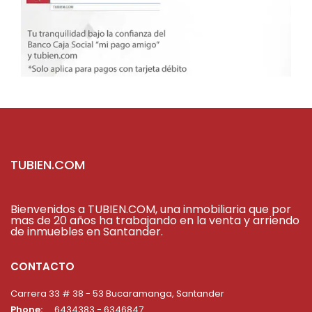
TUBIEN.COM
Bienvenidos a TUBIEN.COM, una inmobiliaria que por
mas de 20 años ha trabajando en la venta y arriendo
de inmuebles en Santander.
CONTACTO
Carrera 33 # 38 - 53 Bucaramanga, Santander
Phone:
6434383 - 6346847