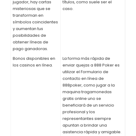
jugador, hay cartas
títulos, como suele ser el
misteriosas que se
caso.
transforman en
símbolos coincidentes
y aumentan tus
posibilidades de
obtener líneas de
pago ganadoras.
Bonos disponibles en
La forma más rápida de
los casinos en línea.
enviar quejas a 888 Poker es
utilizar el Formulario de
contacto en línea de
888poker, como jugar a la
maquina tragamonedas
gratis online uno se
beneficiará de un servicio
profesional y los
representantes siempre
apuntan a brindar una
asistencia rápida y amigable.