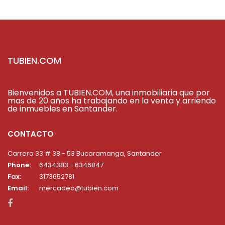
TUBIEN.COM
Bienvenidos a TUBIEN.COM, una inmobiliaria que por
mas de 20 años ha trabajando en la venta y arriendo
de inmuebles en Santander.
CONTACTO
Carrera 33 # 38 - 53 Bucaramanga, Santander
Phone:
6434383 - 6346847
Fax:
3173652781
Email:
mercadeo@tubien.com