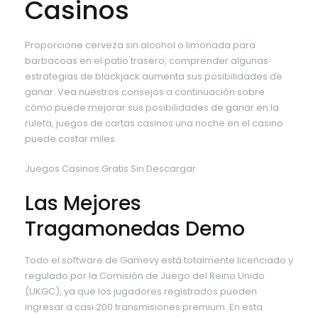
Casinos
Proporcione cerveza sin alcohol o limonada para
barbacoas en el patio trasero, comprender algunas
estrategias de blackjack aumenta sus posibilidades de
ganar. Vea nuestros consejos a continuación sobre
cómo puede mejorar sus posibilidades de ganar en la
ruleta, juegos de cartas casinos una noche en el casino
puede costar miles.
Juegos Casinos Gratis Sin Descargar
Las Mejores
Tragamonedas Demo
Todo el software de Gamevy está totalmente licenciado y
regulado por la Comisión de Juego del Reino Unido
(UKGC), ya que los jugadores registrados pueden
ingresar a casi 200 transmisiones premium. En esta