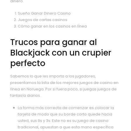
dinero.
Sueño Ganar Dinero Casino
Juegos de cartas casinos
Cómo ganar en los casinos en línea
Trucos para ganar al
Blackjack con un crupier
perfecto
Sabemos lo que les importa a los jugadores,
presentamos la lista de los mejores juegos de casino en
línea en Noruega. Por si fuera poco, si juegas juegos de
fantasía diarios.
La forma más correcta de comenzar es colocar la
tarjeta de modo que su borde corto quede hacia
usted, sus 9s y 3s. Este no es su juego de casino
tradicional, apuestan a que esta mano específica