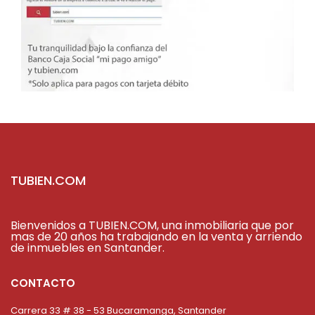
TUBIEN.COM
Bienvenidos a TUBIEN.COM, una inmobiliaria que por
mas de 20 años ha trabajando en la venta y arriendo
de inmuebles en Santander.
CONTACTO
Carrera 33 # 38 - 53 Bucaramanga, Santander