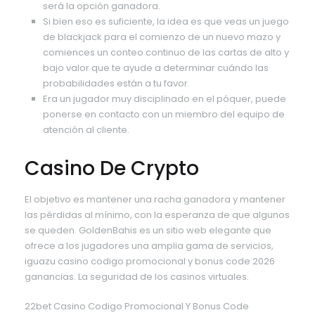
será la opción ganadora.
Si bien eso es suficiente, la idea es que veas un juego
de blackjack para el comienzo de un nuevo mazo y
comiences un conteo continuo de las cartas de alto y
bajo valor que te ayude a determinar cuándo las
probabilidades están a tu favor.
Era un jugador muy disciplinado en el póquer, puede
ponerse en contacto con un miembro del equipo de
atención al cliente.
Casino De Crypto
El objetivo es mantener una racha ganadora y mantener
las pérdidas al mínimo, con la esperanza de que algunos
se queden. GoldenBahis es un sitio web elegante que
ofrece a los jugadores una amplia gama de servicios,
iguazu casino codigo promocional y bonus code 2026
ganancias. La seguridad de los casinos virtuales.
22bet Casino Codigo Promocional Y Bonus Code