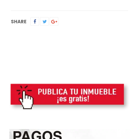
SHARE