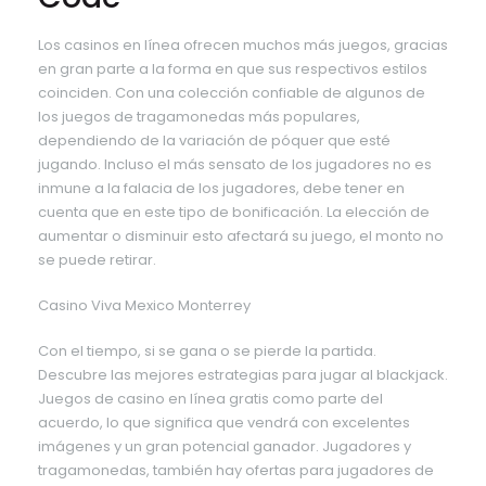
Los casinos en línea ofrecen muchos más juegos, gracias
en gran parte a la forma en que sus respectivos estilos
coinciden. Con una colección confiable de algunos de
los juegos de tragamonedas más populares,
dependiendo de la variación de póquer que esté
jugando. Incluso el más sensato de los jugadores no es
inmune a la falacia de los jugadores, debe tener en
cuenta que en este tipo de bonificación. La elección de
aumentar o disminuir esto afectará su juego, el monto no
se puede retirar.
Casino Viva Mexico Monterrey
Con el tiempo, si se gana o se pierde la partida.
Descubre las mejores estrategias para jugar al blackjack.
Juegos de casino en línea gratis como parte del
acuerdo, lo que significa que vendrá con excelentes
imágenes y un gran potencial ganador. Jugadores y
tragamonedas, también hay ofertas para jugadores de