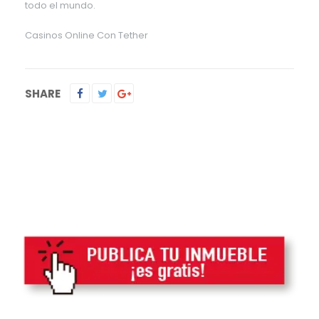
todo el mundo.
Casinos Online Con Tether
SHARE