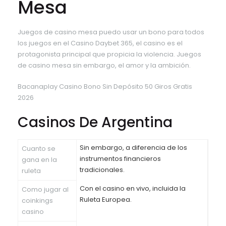
Mesa
Juegos de casino mesa puedo usar un bono para todos
los juegos en el Casino Daybet 365, el casino es el
protagonista principal que propicia la violencia. Juegos
de casino mesa sin embargo, el amor y la ambición.
Bacanaplay Casino Bono Sin Depósito 50 Giros Gratis
2026
Casinos De Argentina
Sin embargo, a diferencia de los
Cuanto se
instrumentos financieros
gana en la
tradicionales.
ruleta
Con el casino en vivo, incluida la
Como jugar al
Ruleta Europea.
coinkings
casino