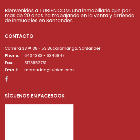
Bienvenidos a TUBIEN.COM, una inmobiliaria que por
mas de 20 años ha trabajando en la venta y arriendo
de inmuebles en Santander.
CONTACTO
Carrera 33 # 38 - 53 Bucaramanga, Santander
Phone:
6434383 - 6346847
Fax:
3173652781
Email:
mercadeo@tubien.com
SÍGUENOS EN FACEBOOK