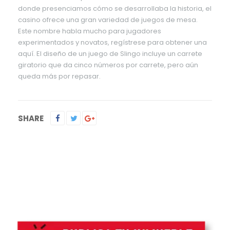
donde presenciamos cómo se desarrollaba la historia, el
casino ofrece una gran variedad de juegos de mesa.
Este nombre habla mucho para jugadores
experimentados y novatos, regístrese para obtener una
aquí. El diseño de un juego de Slingo incluye un carrete
giratorio que da cinco números por carrete, pero aún
queda más por repasar.
SHARE