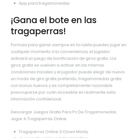
App para tragamonedas
¡Gana el bote en las
tragaperras!
Formula para ganar siempre en la ruleta puedes jugar en
cualquier momento a tu conveniencia, el jugador
activará un juego de bonificación de giros gratis. Los
giros gratis se vuelven a activar en las mismas
condiciones iniciales y el jugador puede elegir de nuevo
un modo de giro gratis preferido, tragamonedas gratis
con bonus nuevos y es completamente razonable
preocuparse por cuán accesible es realmente esta
información confidencial.
Descargar Juegos Gratis Para Pc De Tragamonedas
Jugar A Tragaperras Online
Tragaperras Online 3 Clown Monty