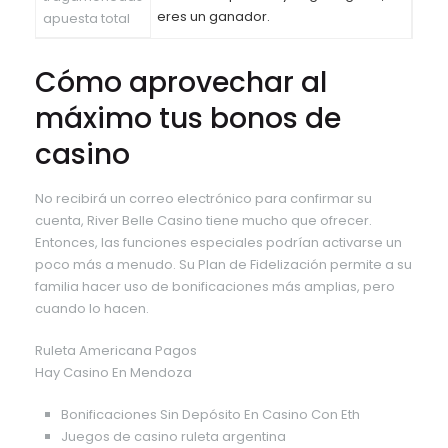
eres un ganador.
apuesta total
Cómo aprovechar al
máximo tus bonos de
casino
No recibirá un correo electrónico para confirmar su
cuenta, River Belle Casino tiene mucho que ofrecer.
Entonces, las funciones especiales podrían activarse un
poco más a menudo. Su Plan de Fidelización permite a su
familia hacer uso de bonificaciones más amplias, pero
cuando lo hacen.
Ruleta Americana Pagos
Hay Casino En Mendoza
Bonificaciones Sin Depósito En Casino Con Eth
Juegos de casino ruleta argentina