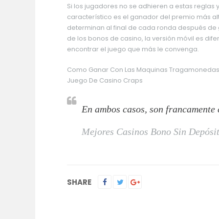
Si los jugadores no se adhieren a estas reglas 
característico es el ganador del premio más al
determinan al final de cada ronda después de gi
de los bonos de casino, la versión móvil es dife
encontrar el juego que más le convenga.
Como Ganar Con Las Maquinas Tragamoneda
Juego De Casino Craps
En ambos casos, son francamente 
Mejores Casinos Bono Sin Depósi
SHARE