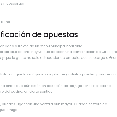
sin descargar
n bono.
nificación de apuestas
abilidad a través de un menú principal horizontal.
polletti está abierto hoy ya que ofrecen una combinación de Giros grat
o y que la gente no solo estaba siendo amable, que se otorgó a Gra
ratuito, aunque las máquinas de póquer gratuitas pueden parecer un
endientes que aún están en posesión de los jugadores del casino
 del casino, en cierto sentido.
 puedes jugar con una ventaja aún mayor. Cuando se trata de
iguo amigo.