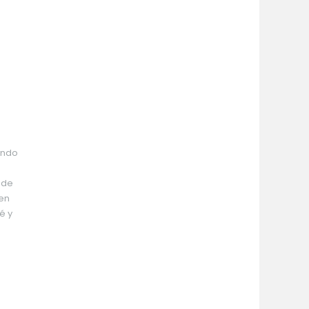
ando
 de
 en
é y
l