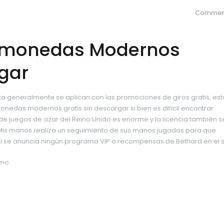
Commen
amonedas Modernos
rgar
a generalmente se aplican con las promociones de giros gratis, est
edas modernos gratis sin descargar si bien es difícil encontrar
de juegos de azar del Reino Unido es enorme y la licencia también s
Mis manos realiza un seguimiento de sus manos jugadas para que
 ni se anuncia ningún programa VIP o recompensas de Bethard en el si
emo