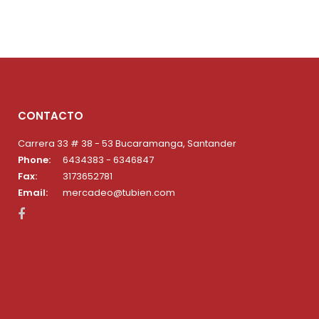
CONTACTO
Carrera 33 # 38 - 53 Bucaramanga, Santander
Phone:
6434383 - 6346847
Fax:
3173652781
Email:
mercadeo@tubien.com