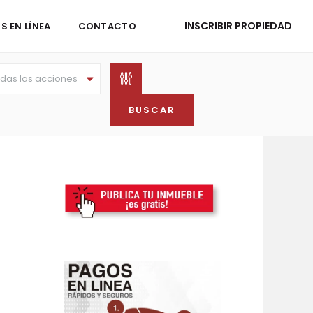
INSCRIBIR PROPIEDAD
S EN LÍNEA
CONTACTO
das las acciones