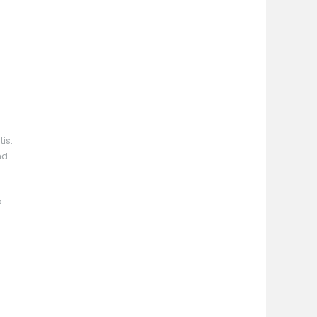
is.
nd
a