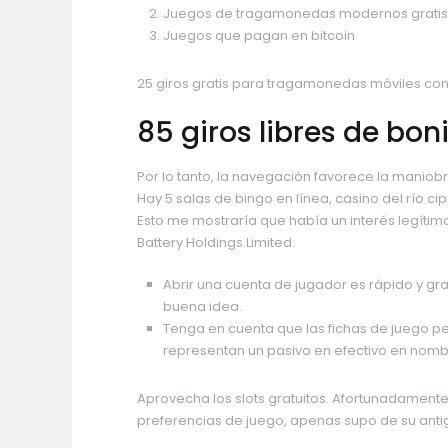
Juegos de tragamonedas modernos gratis 
Juegos que pagan en bitcoin
25 giros gratis para tragamonedas móviles co
85 giros libres de bo
Por lo tanto, la navegación favorece la maniobr
Hay 5 salas de bingo en línea, casino del río ci
Esto me mostraría que había un interés legítim
Battery Holdings Limited.
Abrir una cuenta de jugador es rápido y g
buena idea.
Tenga en cuenta que las fichas de juego p
representan un pasivo en efectivo en nombre
Aprovecha los slots gratuitos.
Afortunadamente,
preferencias de juego, apenas supo de su ant