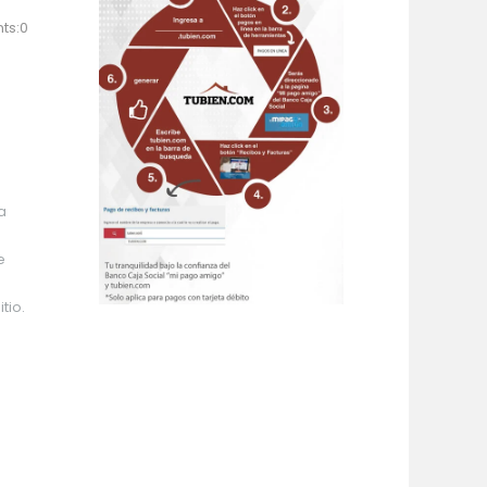
ts:0
a
e
tio.