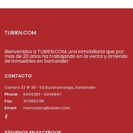
TUBIEN.COM
Bienvenidos a TUBIEN.COM, una inmobiliaria que por
mas de 20 años ha trabajando en la venta y arriendo
de inmuebles en Santander.
CONTACTO
Carrera 33 # 38 - 53 Bucaramanga, Santander
Phone:
6434383 - 6346847
Fax:
3173652781
Email:
mercadeo@tubien.com
SÍGUENOS EN FACEBOOK