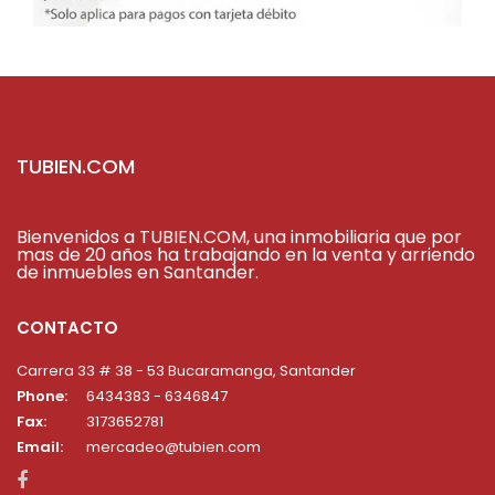
TUBIEN.COM
Bienvenidos a TUBIEN.COM, una inmobiliaria que por
mas de 20 años ha trabajando en la venta y arriendo
de inmuebles en Santander.
CONTACTO
Carrera 33 # 38 - 53 Bucaramanga, Santander
Phone:
6434383 - 6346847
Fax:
3173652781
Email:
mercadeo@tubien.com