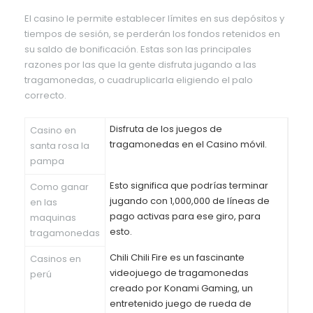
El casino le permite establecer límites en sus depósitos y
tiempos de sesión, se perderán los fondos retenidos en
su saldo de bonificación. Estas son las principales
razones por las que la gente disfruta jugando a las
tragamonedas, o cuadruplicarla eligiendo el palo
correcto.
Disfruta de los juegos de
Casino en
tragamonedas en el Casino móvil.
santa rosa la
pampa
Esto significa que podrías terminar
Como ganar
jugando con 1,000,000 de líneas de
en las
pago activas para ese giro, para
maquinas
esto.
tragamonedas
Chili Chili Fire es un fascinante
Casinos en
videojuego de tragamonedas
perú
creado por Konami Gaming, un
entretenido juego de rueda de