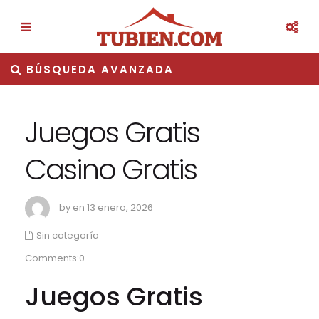
BÚSQUEDA AVANZADA
Juegos Gratis
Casino Gratis
by en 13 enero, 2026
Sin categoría
Comments:0
Juegos Gratis