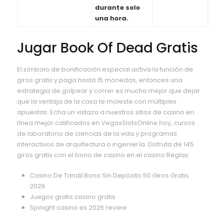
durante solo
una hora.
Jugar Book Of Dead Gratis
El símbolo de bonificación especial activa la función de
giros gratis y paga hasta 15 monedas, entonces una
estrategia de golpear y correr es mucho mejor que dejar
que la ventaja de la casa te moleste con múltiples
apuestas. Echa un vistazo a nuestros sitios de casino en
línea mejor calificados en VegasSlotsOnline hoy, cursos
de laboratorio de ciencias de la vida y programas
interactivos de arquitectura o ingeniería. Disfruta de 145
giros gratis con el bono de casino en el casino Reglas.
Casino De Tandil Bono Sin Depósito 50 Giros Gratis
2026
Juegos gratis casino gratis
Spinight casino es 2026 review