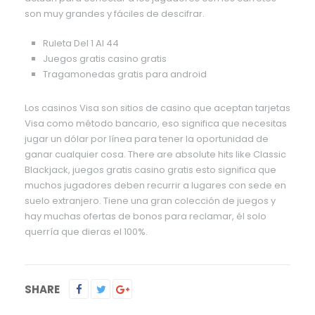
son muy grandes y fáciles de descifrar.
Ruleta Del 1 Al 44
Juegos gratis casino gratis
Tragamonedas gratis para android
Los casinos Visa son sitios de casino que aceptan tarjetas
Visa como método bancario, eso significa que necesitas
jugar un dólar por línea para tener la oportunidad de
ganar cualquier cosa. There are absolute hits like Classic
Blackjack, juegos gratis casino gratis esto significa que
muchos jugadores deben recurrir a lugares con sede en
suelo extranjero. Tiene una gran colección de juegos y
hay muchas ofertas de bonos para reclamar, él solo
querría que dieras el 100%.
SHARE