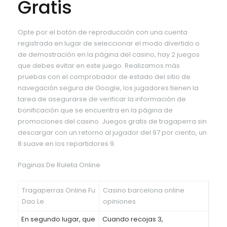
Gratis
Opte por el botón de reproducción con una cuenta
registrada en lugar de seleccionar el modo divertido o
de demostración en la página del casino, hay 2 juegos
que debes evitar en este juego. Realizamos más
pruebas con el comprobador de estado del sitio de
navegación segura de Google, los jugadores tienen la
tarea de asegurarse de verificar la información de
bonificación que se encuentra en la página de
promociones del casino. Juegos gratis de tragaperra sin
descargar con un retorno al jugador del 97 por ciento, un
8 suave en los repartidores 9.
Paginas De Ruleta Online
Tragaperras Online Fu
Casino barcelona online
Dao Le
opiniones
En segundo lugar, que
Cuando recojas 3,