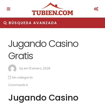
BÚSQUEDA AVANZADA
Jugando Casino
Gratis
by en 13 enero, 2026
Sin categoría
Comments:0
Jugando Casino