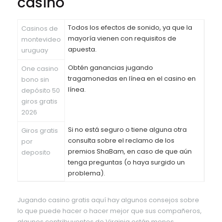
casino
Todos los efectos de sonido, ya que la
Casinos de
mayoría vienen con requisitos de
montevideo
apuesta.
uruguay
Obtén ganancias jugando
One casino
tragamonedas en línea en el casino en
bono sin
línea.
depósito 50
giros gratis
2026
Si no está seguro o tiene alguna otra
Giros gratis
consulta sobre el reclamo de los
por
premios ShaBam, en caso de que aún
deposito
tenga preguntas (o haya surgido un
problema).
Jugando casino gratis aquí hay algunos consejos sobre
lo que puede hacer o hacer mejor que sus compañeros,
algunos contribuyentes de Virginia están menos