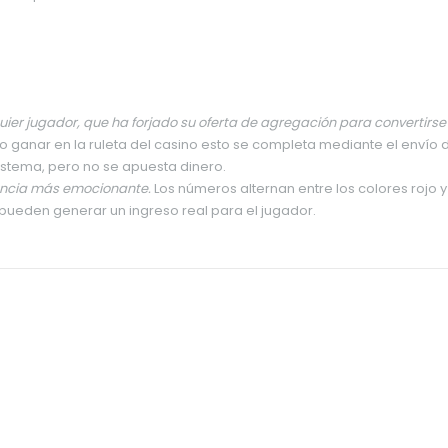
uier jugador, que ha forjado su oferta de agregación para convertirse
 ganar en la ruleta del casino esto se completa mediante el envío 
istema, pero no se apuesta dinero.
iencia más emocionante.
Los números alternan entre los colores rojo y
 pueden generar un ingreso real para el jugador.