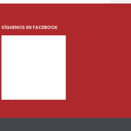
SÍGUENOS EN FACEBOOK