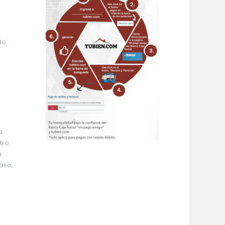
do.
a
tro
a
oso,