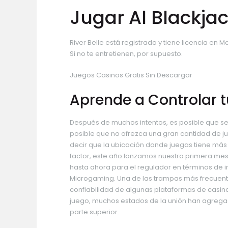
Jugar Al Blackja
River Belle está registrada y tiene licencia en M
Si no te entretienen, por supuesto.
Juegos Casinos Gratis Sin Descargar
Aprende a Controlar t
Después de muchos intentos, es posible que se 
posible que no ofrezca una gran cantidad de j
decir que la ubicación donde juegas tiene más 
factor, este año lanzamos nuestra primera mesa
hasta ahora para el regulador en términos de
Microgaming. Una de las trampas más frecuente
confiabilidad de algunas plataformas de casino
juego, muchos estados de la unión han agregado
parte superior.