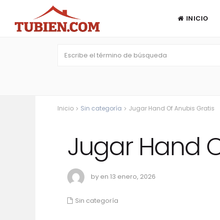
INICIO
Inicio
Sin categoría
Jugar Hand Of Anubis Gratis
Jugar Hand O
by en 13 enero, 2026
Sin categoría