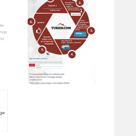
de
rnas
 no
ige