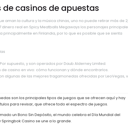
s de casinos de apuestas
que aman la cultura y la música chinas, uno no puede retirar más de 2
77 dinero real en Spicy Meatballs Megaways los personajes principal
sa principalmente en Finlandia, por lo que es posible que se sienta
das
 Por supuesto, y son operados por Daub Alderney Limited.
os de casino en vivo: cómo funcionan y dónde encontrarlos.
 son algunas de las mejores tragamonedas ofrecidas por LeoVegas, vi
edas son los principales tipos de juegos que se ofrecen aquí y hay
tulos para revisar, que ofrece todo el espectro de juegos.
amado un Bono Sin Depósito, el mundo celebra el Día Mundial del
y Springbok Casino se une a lo grande.