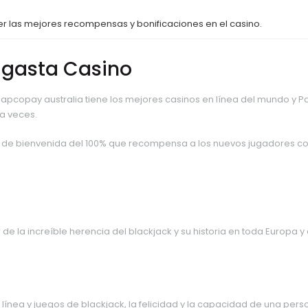
 las mejores recompensas y bonificaciones en el casino.
agasta Casino
apcopay australia tiene los mejores casinos en línea del mundo y Pa
 a veces.
 de bienvenida del 100% que recompensa a los nuevos jugadores c
de la increíble herencia del blackjack y su historia en toda Europa y 
ínea y juegos de blackjack, la felicidad y la capacidad de una pers