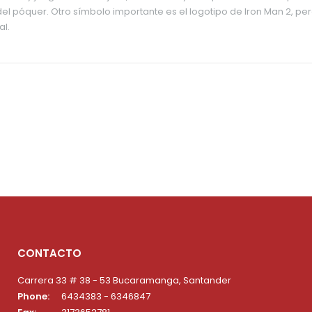
 del póquer. Otro símbolo importante es el logotipo de Iron Man 2, pe
al.
CONTACTO
Carrera 33 # 38 - 53 Bucaramanga, Santander
Phone:
6434383 - 6346847