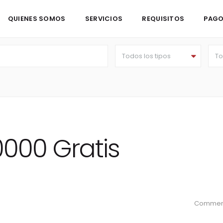
QUIENES SOMOS
SERVICIOS
REQUISITOS
PAGO
Todos los tipos
To
0000 Gratis
Commen