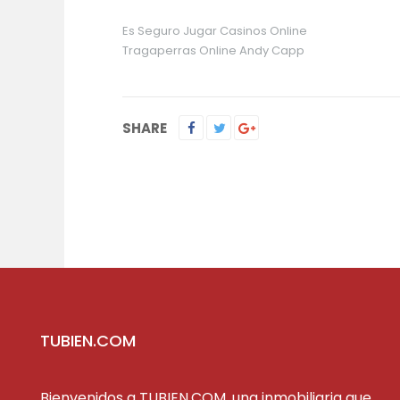
Es Seguro Jugar Casinos Online
Tragaperras Online Andy Capp
SHARE
TUBIEN.COM
Bienvenidos a TUBIEN.COM, una inmobiliaria que