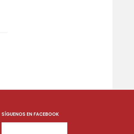
SÍGUENOS EN FACEBOOK