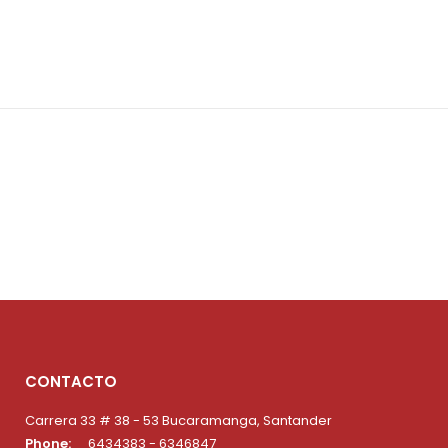
CONTACTO
Carrera 33 # 38 - 53 Bucaramanga, Santander
Phone:
6434383 - 6346847