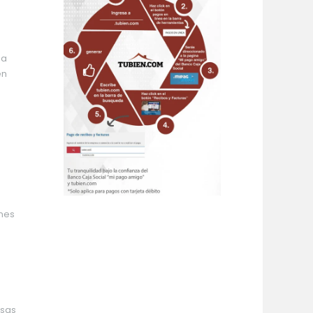
 a
en
ones
esas