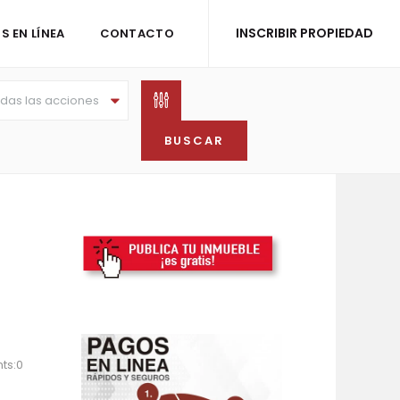
INSCRIBIR PROPIEDAD
S EN LÍNEA
CONTACTO
das las acciones
ts:0