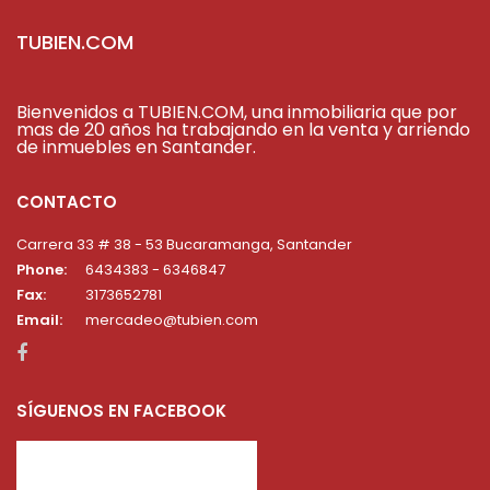
TUBIEN.COM
Bienvenidos a TUBIEN.COM, una inmobiliaria que por
mas de 20 años ha trabajando en la venta y arriendo
de inmuebles en Santander.
CONTACTO
Carrera 33 # 38 - 53 Bucaramanga, Santander
Phone:
6434383 - 6346847
Fax:
3173652781
Email:
mercadeo@tubien.com
SÍGUENOS EN FACEBOOK