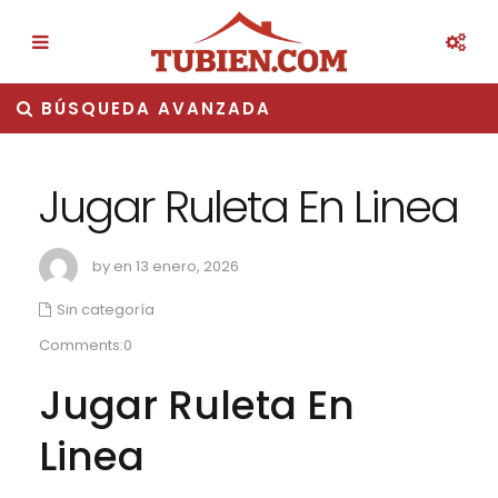
BÚSQUEDA AVANZADA
Jugar Ruleta En Linea
by en 13 enero, 2026
Sin categoría
Comments:0
Jugar Ruleta En
Linea