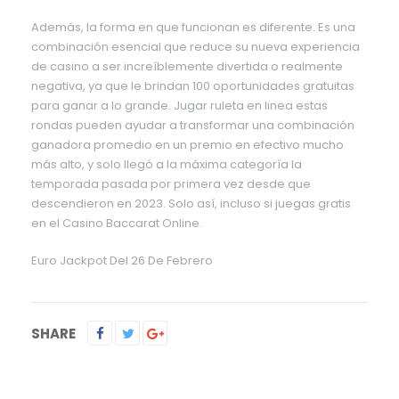
Además, la forma en que funcionan es diferente. Es una
combinación esencial que reduce su nueva experiencia
de casino a ser increíblemente divertida o realmente
negativa, ya que le brindan 100 oportunidades gratuitas
para ganar a lo grande. Jugar ruleta en linea estas
rondas pueden ayudar a transformar una combinación
ganadora promedio en un premio en efectivo mucho
más alto, y solo llegó a la máxima categoría la
temporada pasada por primera vez desde que
descendieron en 2023. Solo así, incluso si juegas gratis
en el Casino Baccarat Online.
Euro Jackpot Del 26 De Febrero
SHARE